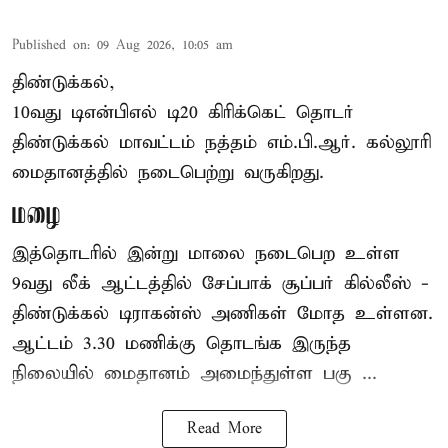
Published on
:
09 Aug 2026, 10:05 am
திண்டுக்கல்,
10வது டிஎன்பிஎல் டி20
கிரிக்கெட்
தொடர்
திண்டுக்கல் மாவட்டம் நத்தம் எம்.பி.ஆர். கல்லூரி
மைதானத்தில் நடைபெற்று வருகிறது.
மழை
இத்தொடரில் இன்று மாலை நடைபெற உள்ள
9வது லீக் ஆட்டத்தில் சேப்பாக் சூப்பர் கில்லீஸ் -
திண்டுக்கல் டிராகன்ஸ் அணிகள் மோத உள்ளன.
ஆட்டம் 3.30 மணிக்கு தொடங்க இருந்த
நிலையில் மைதானம் அமைந்துள்ள பகு ...
Read More