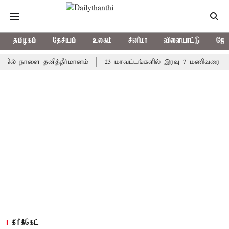
தமிழகம்
தேசியம்
உலகம்
சினிமா
விளையாட்டு
ஜோத
 நாளை தனித்தீர்மானம்
23 மாவட்டங்களில் இரவு 7 மணிவரை மழை பெய
கிரிக்கெட்