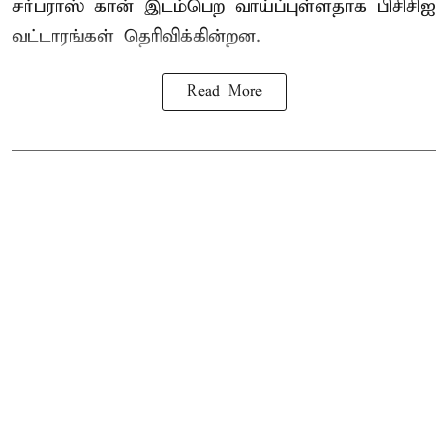
சர்பராஸ் கான் இடம்பெற வாய்ப்புள்ளதாக
பிசிசிஐ
வட்டாரங்கள் தெரிவிக்கின்றன.
Read More