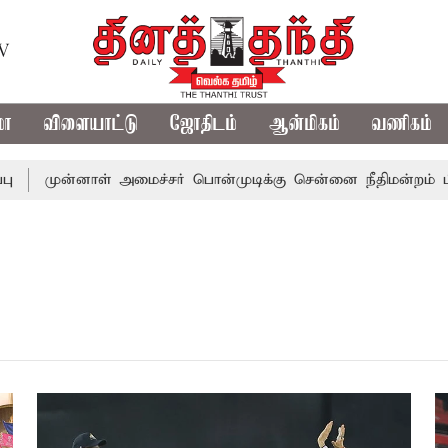
TV
மா
விளையாட்டு
ஜோதிடம்
ஆன்மிகம்
வணிகம்
ு
முன்னாள் அமைச்சர் பொன்முடிக்கு சென்னை நீதிமன்றம் பிட