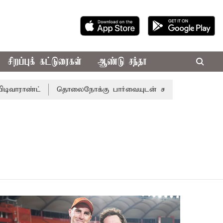
சிறப்புக் கட்டுரைகள்
ஆண்டு சந்தா
ிவாராண்ட்
தொலைநோக்கு பார்வையுடன் கூடிய வேளாண் பட்ஜ