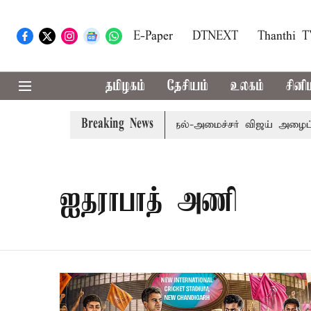
E-Paper
DTNEXT
Thanthi 
தமிழகம்
தேசியம்
உலகம்
சினி
Breaking News
்: எம்.பி.க்கள் கூட்டத்துக்கு முதல்-அமைச்சர் விஜய் அழைப்ப
ஐதராபாத் அணி