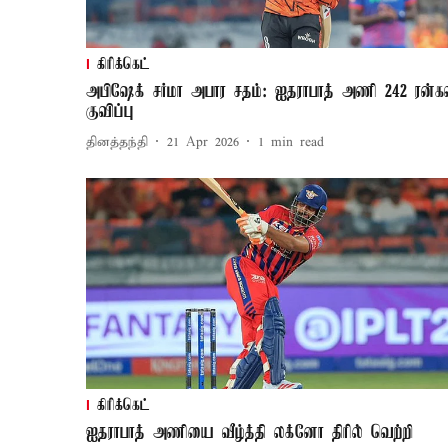
கிரிக்கெட்
அபிஷேக் சர்மா அபார சதம்: ஐதராபாத் அணி 242 ரன்க
குவிப்பு
தினத்தந்தி
21 Apr 2026
1
min read
கிரிக்கெட்
ஐதராபாத் அணியை வீழ்த்தி லக்னோ திரில் வெற்றி