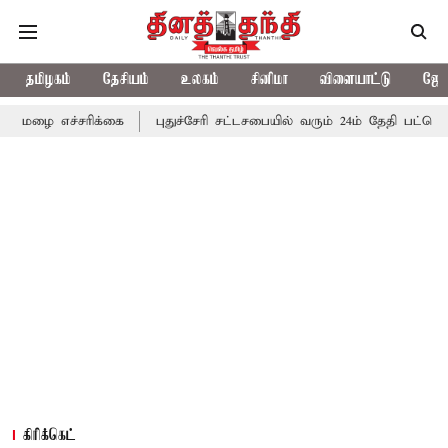
தமிழகம்
தேசியம்
உலகம்
சினிமா
விளையாட்டு
ஜோத
ிக்கை
புதுச்சேரி சட்டசபையில் வரும் 24ம் தேதி பட்ஜெட் தாக்கல் செ
கிரிக்கெட்