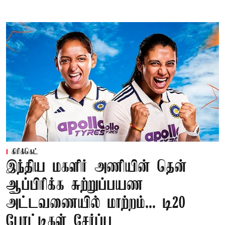
கிரிக்கெட்
இந்திய மகளிர் அணியின் தென்
ஆப்பிரிக்க சுற்றுப்பயண
அட்டவணையில் மாற்றம்... டி20
போட்டிகள் சேர்ப்பு