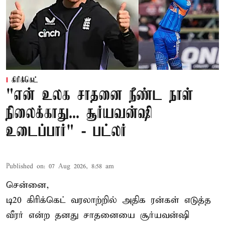
கிரிக்கெட்
"என் உலக சாதனை நீண்ட நாள்
நிலைக்காது... சூர்யவன்ஷி
உடைப்பார்" - பட்லர்
Published on
:
07 Aug 2026, 8:58 am
சென்னை,
டி20 கிரிக்கெட் வரலாற்றில் அதிக ரன்கள் எடுத்த
வீரர் என்ற தனது சாதனையை
சூர்யவன்ஷி