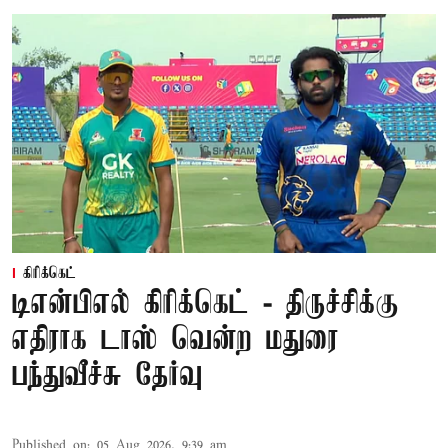
கிரிக்கெட்
டிஎன்பிஎல் கிரிக்கெட் - திருச்சிக்கு
எதிராக டாஸ் வென்ற மதுரை
பந்துவீச்சு தேர்வு
Published on
:
05 Aug 2026, 9:39 am