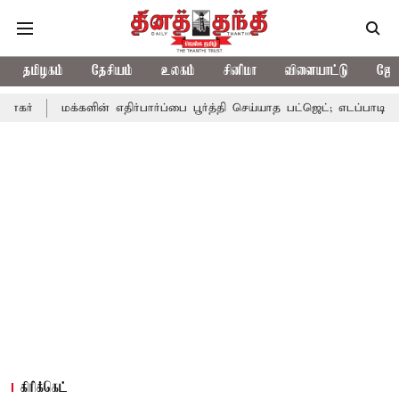
தமிழகம்
தேசியம்
உலகம்
சினிமா
விளையாட்டு
ஜோத
்களின் எதிர்பார்ப்பை பூர்த்தி செய்யாத பட்ஜெட்; எடப்பாடி பழனிசாமி
கிரிக்கெட்