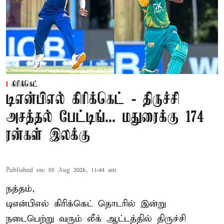
கிரிக்கெட்
டிஎன்பிஎல் கிரிக்கெட் - திருச்சி
அசத்தல் பேட்டிங்... மதுரைக்கு 174
ரன்கள் இலக்கு
Published on
:
05 Aug 2026, 11:44 am
நத்தம்,
டிஎன்பிஎல்
கிரிக்கெட் தொடரில் இன்று
நடைபெற்று வரும் லீக் ஆட்டத்தில் திருச்சி