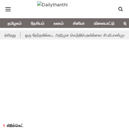
தமிழகம்
தேசியம்
உலகம்
சினிமா
விளையாட்டு
ஜோ
து
ஒரு தேர்தலில்கூட அதிமுக வெற்றிபெறவில்லை: சி.வி.சண்முகம்
தெ
கிரிக்கெட்