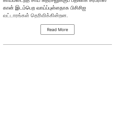
காயமடைந்த சாய் சுதர்சனுக்குப் பதிலாக சர்பராஸ்
கான் இடம்பெற வாய்ப்புள்ளதாக
பிசிசிஐ
வட்டாரங்கள் தெரிவிக்கின்றன.
Read More