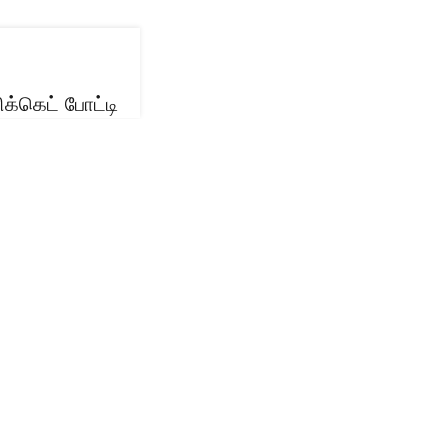
்கெட் போட்டி
பெறும் என ஆசிய