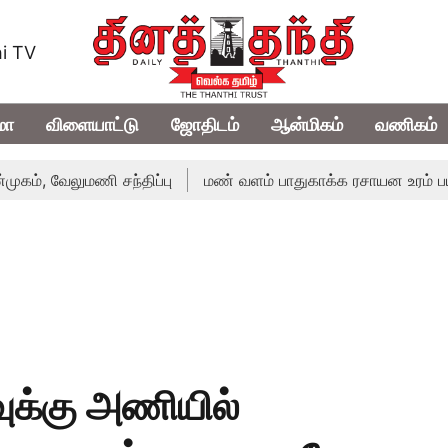
i TV
மா
விளையாட்டு
ஜோதிடம்
ஆன்மிகம்
வணிகம்
ேலுமணி சந்திப்பு
மண் வளம் பாதுகாக்க ரசாயன உரம் பயன்பாட்ட
க்கு அணியில்