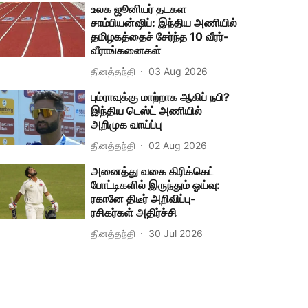
உலக ஜூனியர் தடகள
சாம்பியன்ஷிப்: இந்திய அணியில்
தமிழகத்தைச் சேர்ந்த 10 வீரர்-
வீராங்கனைகள்
தினத்தந்தி
03 Aug 2026
பும்ராவுக்கு மாற்றாக ஆகிப் நபி?
இந்திய டெஸ்ட் அணியில்
அறிமுக வாய்ப்பு
தினத்தந்தி
02 Aug 2026
அனைத்து வகை கிரிக்கெட்
போட்டிகளில் இருந்தும் ஓய்வு:
ரகானே திடீர் அறிவிப்பு-
ரசிகர்கள் அதிர்ச்சி
தினத்தந்தி
30 Jul 2026