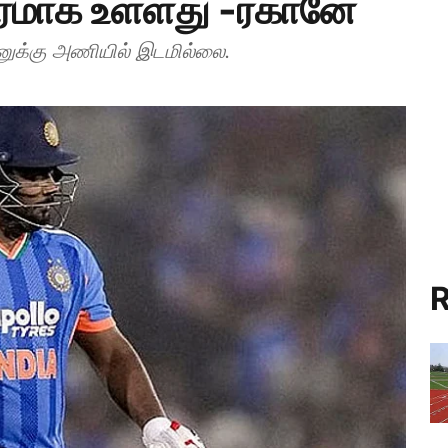
ிரமாக உள்ளது -ரகானே
சனுக்கு அணியில் இடமில்லை.
R