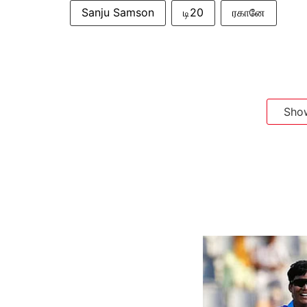
Sanju Samson
டி20
ரகானே
Sho