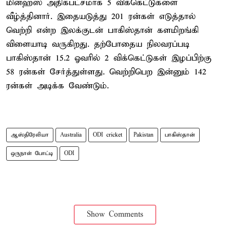
மின்ஹஸ் அதிகபட்சமாக 5 விக்கெட்டுகளை
வீழ்த்தினார். இதையடுத்து 201 ரன்கள் எடுத்தால்
வெற்றி என்ற இலக்குடன் பாகிஸ்தான் களமிறங்கி
விளையாடி வருகிறது. தற்போதைய நிலவரப்படி
பாகிஸ்தான் 15.2 ஓவரில் 2 விக்கெட்டுகள் இழப்பிற்கு
58 ரன்கள் சேர்த்துள்ளது. வெற்றிபெற இன்னும் 142
ரன்கள் அடிக்க வேண்டும்.
ஆஸ்திரேலியா
Australia
ODI cricket
Pakistan
பாகிஸ்தான்
ஒருநாள் போட்டி
ODI
Show Comments