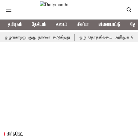
தமிழகம்
தேசியம்
உலகம்
சினிமா
விளையாட்டு
ஜோத
ங்காற்று குழு நாளை கூடுகிறது
ஒரு தேர்தலில்கூட அதிமுக வெற்றிபெறவ
கிரிக்கெட்