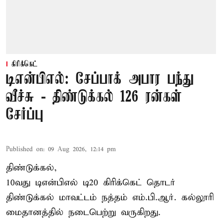
கிரிக்கெட்
டிஎன்பிஎல்: சேப்பாக் அபார பந்து
வீச்சு - திண்டுக்கல் 126 ரன்கள்
சேர்ப்பு
Published on
:
09 Aug 2026, 12:14 pm
திண்டுக்கல்,
10வது டிஎன்பிஎல் டி20
கிரிக்கெட்
தொடர்
திண்டுக்கல் மாவட்டம் நத்தம் எம்.பி.ஆர். கல்லூரி
மைதானத்தில் நடைபெற்று வருகிறது.