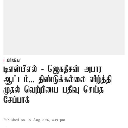
கிரிக்கெட்
டிஎன்பிஎல் - ஜெகதீசன் அபார
ஆட்டம்... திண்டுக்கல்லை வீழ்த்தி
முதல் வெற்றியை பதிவு செய்த
சேப்பாக்
Published on
:
09 Aug 2026, 4:49 pm