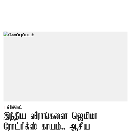
கிரிக்கெட்
இந்திய வீராங்கனை ஜெமிமா
ரோட்ரிக்ஸ் காயம்.. ஆசிய