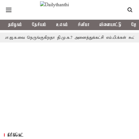
தமிழகம்
தேசியம்
உலகம்
சினிமா
விளையாட்டு
ஜோத
க.வை நெருங்குகிறதா தி.மு.க.? அனைத்துக்கட்சி எம்.பி.க்கள் கூட்டத்தை
கிரிக்கெட்