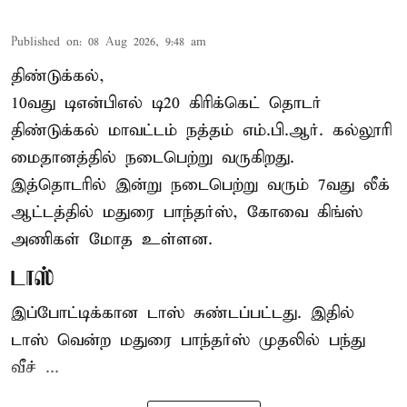
Published on
:
08 Aug 2026, 9:48 am
திண்டுக்கல்,
10வது டிஎன்பிஎல் டி20
கிரிக்கெட்
தொடர்
திண்டுக்கல் மாவட்டம் நத்தம் எம்.பி.ஆர். கல்லூரி
மைதானத்தில் நடைபெற்று வருகிறது.
இத்தொடரில் இன்று நடைபெற்று வரும் 7வது லீக்
ஆட்டத்தில் மதுரை பாந்தர்ஸ், கோவை கிங்ஸ்
அணிகள் மோத உள்ளன.
டாஸ்
இப்போட்டிக்கான டாஸ் சுண்டப்பட்டது. இதில்
டாஸ் வென்ற மதுரை பாந்தர்ஸ் முதலில் பந்து
வீச் ...