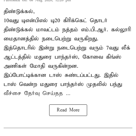
Published on
:
08 Aug 2026, 12:26 pm
திண்டுக்கல்,
10வது டிஎன்பிஎல் டி20
கிரிக்கெட்
தொடர்
திண்டுக்கல் மாவட்டம் நத்தம் எம்.பி.ஆர். கல்லூரி
மைதானத்தில் நடைபெற்று வருகிறது.
இத்தொடரில் இன்று நடைபெற்று வரும் 7வது லீக்
ஆட்டத்தில் மதுரை பாந்தர்ஸ், கோவை கிங்ஸ்
அணிகள் மோதி வருகின்றன.
இப்போட்டிக்கான டாஸ் சுண்டப்பட்டது. இதில்
டாஸ் வென்ற மதுரை பாந்தர்ஸ் முதலில் பந்து
வீச்சை தேர்வு செய்தத ...
Read More