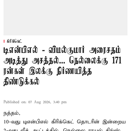
கிரிக்கெட்
டிஎன்பிஎல் - விமல்குமார் அரைசதம்
அடித்து அசத்தல்... நெல்லைக்கு 171
ரன்கள் இலக்கு நிர்ணயித்த
திண்டுக்கல்
Published on
:
07 Aug 2026, 3:40 pm
நத்தம்,
10-வது
டிஎன்பிஎல்
கிரிக்கெட் தொடரின் இன்றைய
2-வது லீக் ஆட்டத்தில், நெல்லை ராயல் கிங்ஸ்