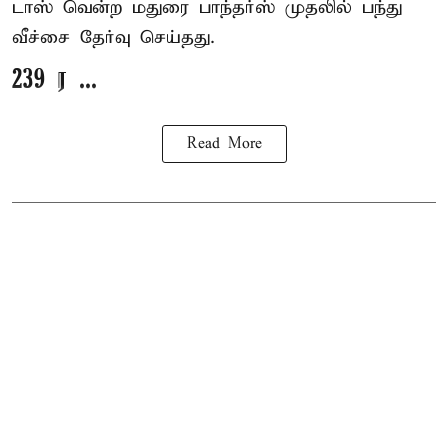
டாஸ் வென்ற மதுரை பாந்தர்ஸ் முதலில் பந்து
வீச்சை தேர்வு செய்தது.
239 ர ...
Read More