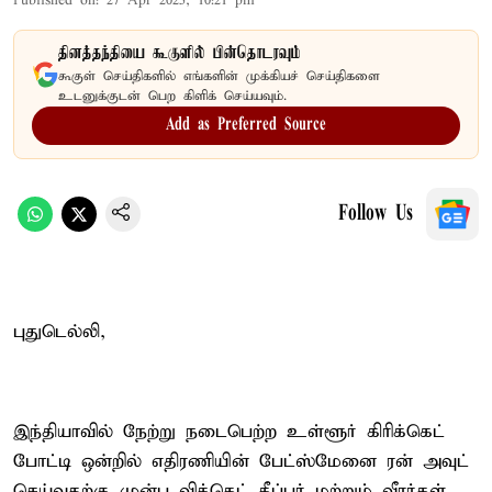
Published on
:
27 Apr 2025, 10:21 pm
தினத்தந்தியை கூகுளில் பின்தொடரவும்
கூகுள் செய்திகளில் எங்களின் முக்கியச் செய்திகளை
உடனுக்குடன் பெற கிளிக் செய்யவும்.
Add as Preferred Source
Follow Us
புதுடெல்லி,
இந்தியாவில் நேற்று நடைபெற்ற உள்ளூர் கிரிக்கெட்
போட்டி ஒன்றில் எதிரணியின் பேட்ஸ்மேனை ரன் அவுட்
செய்வதற்கு முன்பு விக்கெட் கீப்பர் மற்றும் வீரர்கள்