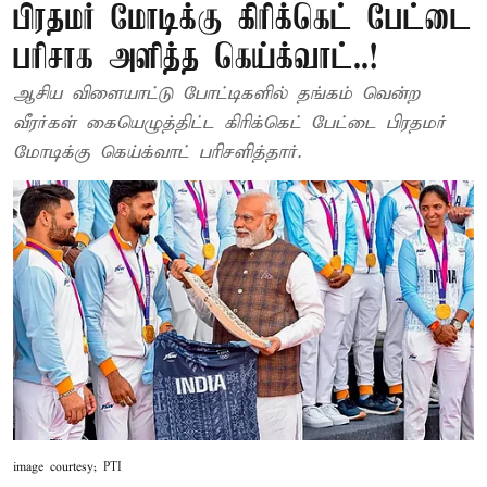
பிரதமர் மோடிக்கு கிரிக்கெட் பேட்டை
பரிசாக அளித்த கெய்க்வாட்..!
ஆசிய விளையாட்டு போட்டிகளில் தங்கம் வென்ற
வீரர்கள் கையெழுத்திட்ட கிரிக்கெட் பேட்டை பிரதமர்
மோடிக்கு கெய்க்வாட் பரிசளித்தார்.
image courtesy; PTI