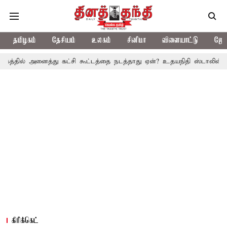
தமிழகம்
தேசியம்
உலகம்
சினிமா
விளையாட்டு
ஜோத
த்து கட்சி கூட்டத்தை நடத்தாது ஏன்? உதயநிதி ஸ்டாலின் கேள்வி
த.
கிரிக்கெட்