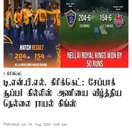
கிரிக்கெட்
டி.என்.பி.எல். கிரிக்கெட்: சேப்பாக்
சூப்பர் கில்லிஸ் அணியை வீழ்த்திய
நெல்லை ராயல் கிங்ஸ்
Published on
:
05 Aug 2026, 6:40 pm