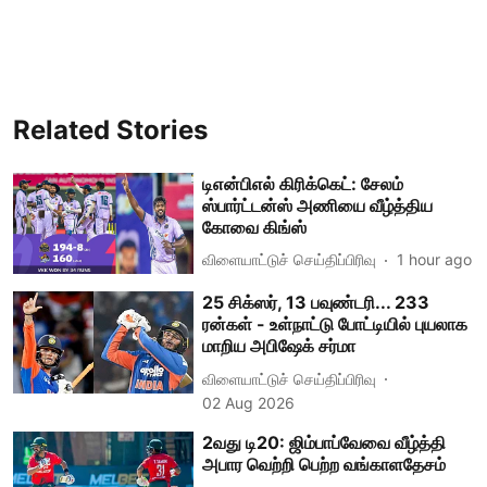
Related Stories
டிஎன்பிஎல் கிரிக்கெட்: சேலம்
ஸ்பார்ட்டன்ஸ் அணியை வீழ்த்திய
கோவை கிங்ஸ்
விளையாட்டுச் செய்திப்பிரிவு
1 hour ago
25 சிக்ஸர், 13 பவுண்டரி... 233
ரன்கள் - உள்நாட்டு போட்டியில் புயலாக
மாறிய அபிஷேக் சர்மா
விளையாட்டுச் செய்திப்பிரிவு
02 Aug 2026
2வது டி20: ஜிம்பாப்வேவை வீழ்த்தி
அபார வெற்றி பெற்ற வங்காளதேசம்