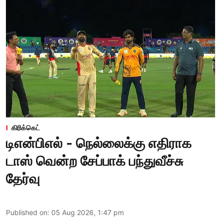
கிரிக்கெட்
டிஎன்பிஎல் - நெல்லைக்கு எதிராக
டாஸ் வென்ற சேப்பாக் பந்துவீச்சு
தேர்வு
Published on
:
05 Aug 2026, 1:47 pm