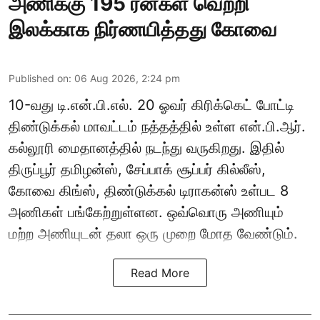
அணிக்கு 195 ரன்கள் வெற்றி
இலக்காக நிர்ணயித்தது கோவை
Published on
:
06 Aug 2026, 2:24 pm
10-வது டி.என்.பி.எல். 20 ஓவர் கிரிக்கெட் போட்டி
திண்டுக்கல் மாவட்டம் நத்தத்தில் உள்ள என்.பி.ஆர்.
கல்லூரி மைதானத்தில் நடந்து வருகிறது. இதில்
திருப்பூர் தமிழன்ஸ், சேப்பாக் சூப்பர் கில்லீஸ்,
கோவை கிங்ஸ், திண்டுக்கல் டிராகன்ஸ் உள்பட 8
அணிகள் பங்கேற்றுள்ளன. ஒவ்வொரு அணியும்
மற்ற அணியுடன் தலா ஒரு முறை மோத வேண்டும்.
Read More