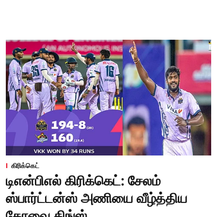
கிரிக்கெட்
டிஎன்பிஎல் கிரிக்கெட்: சேலம்
ஸ்பார்ட்டன்ஸ் அணியை வீழ்த்திய
கோவை கிங்ஸ்