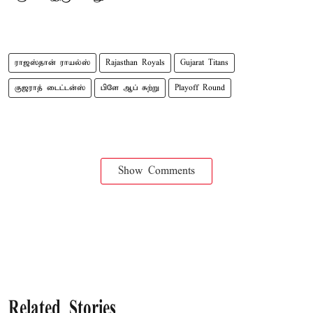
ராஜஸ்தான் ராயல்ஸ்
Rajasthan Royals
Gujarat Titans
குஜராத் டைட்டன்ஸ்
பிளே ஆப் சுற்று
Playoff Round
Show Comments
Related Stories