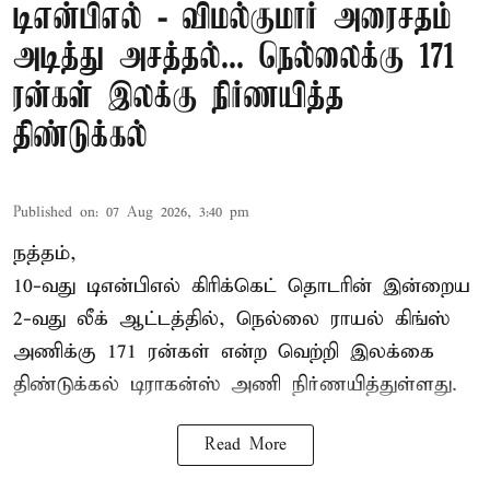
டிஎன்பிஎல் - விமல்குமார் அரைசதம்
அடித்து அசத்தல்... நெல்லைக்கு 171
ரன்கள் இலக்கு நிர்ணயித்த
திண்டுக்கல்
Published on
:
07 Aug 2026, 3:40 pm
நத்தம்,
10-வது
டிஎன்பிஎல்
கிரிக்கெட் தொடரின் இன்றைய
2-வது லீக் ஆட்டத்தில், நெல்லை ராயல் கிங்ஸ்
அணிக்கு 171 ரன்கள் என்ற வெற்றி இலக்கை
திண்டுக்கல் டிராகன்ஸ் அணி நிர்ணயித்துள்ளது.
Read More