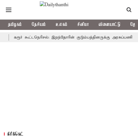
தமிழகம்
தேசியம்
உலகம்
சினிமா
விளையாட்டு
ஜோத
கரூர் கூட்டநெரிசல்: இறந்தோரின் குடும்பத்தினருக்கு அரசுப்பணி வழக்கு; வ
கிரிக்கெட்