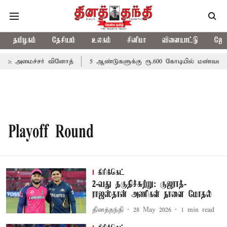
தமிழகம்
தேசியம்
உலகம்
சினிமா
விளையாட்டு
ஜோத
ம்: அமைச்சர் வினோத்
5 ஆண்டுகளுக்கு ரூ.600 கோடியில் மண்வள பா
Playoff Round
கிரிக்கெட்
2-வது தகுதிச்சுற்று: குஜராத்-
ராஜஸ்தான் அணிகள் நாளை மோதல்
தினத்தந்தி
28 May 2026
1
min read