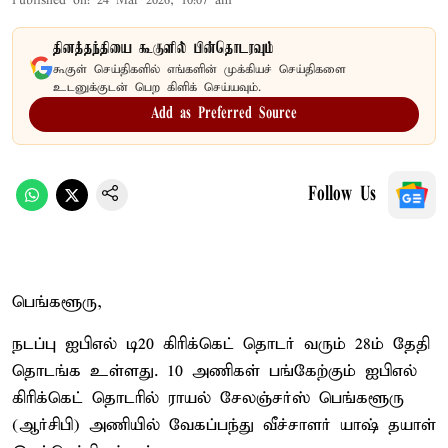
Published on
:
24 Mar 2026, 10:07 am
தினத்தந்தியை கூகுளில் பின்தொடரவும்
கூகுள் செய்திகளில் எங்களின் முக்கியச் செய்திகளை
உடனுக்குடன் பெற கிளிக் செய்யவும்.
Add as Preferred Source
Follow Us
பெங்களூரு,
நடப்பு ஐபிஎல் டி20 கிரிக்கெட் தொடர் வரும் 28ம் தேதி
தொடங்க உள்ளது. 10 அணிகள் பங்கேற்கும் ஐபிஎல்
கிரிக்கெட் தொடரில் ராயல் சேலஞ்சர்ஸ் பெங்களூரு
(ஆர்சிபி) அணியில் வேகப்பந்து வீச்சாளர் யாஷ் தயாள்