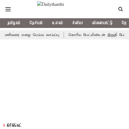
தமிழகம்
தேசியம்
உலகம்
சினிமா
விளையாட்டு
ஜோத
வரை மழை பெய்ய வாய்ப்பு
கொரிய பேட்மிண்டன் இறுதி போட்டி; இந்த
கிரிக்கெட்