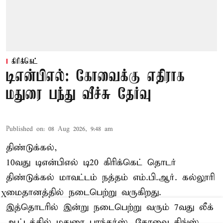
கிரிக்கெட்
டிஎன்பிஎல்: கோவைக்கு எதிராக
மதுரை பந்து வீச்சு தேர்வு
Published on
:
08 Aug 2026, 9:48 am
திண்டுக்கல்,
10வது டிஎன்பிஎல் டி20
கிரிக்கெட்
தொடர்
திண்டுக்கல் மாவட்டம் நத்தம் எம்.பி.ஆர். கல்லூரி
மைதானத்தில் நடைபெற்று வருகிறது.
X
இத்தொடரில் இன்று நடைபெற்று வரும் 7வது லீக்
ஆட்டத்தில் மதுரை பாந்தர்ஸ், கோவை கிங்ஸ்