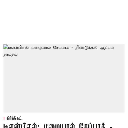
கிரிக்கெட்
டிஎன்பிஎல்: மழையால் சேப்பாக் -