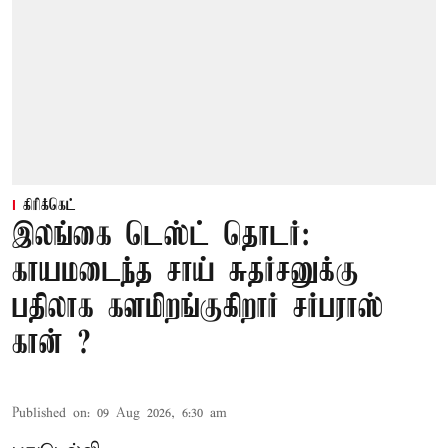
கிரிக்கெட்
இலங்கை டெஸ்ட் தொடர்:
காயமடைந்த சாய் சுதர்சனுக்கு
பதிலாக களமிறங்குகிறார் சர்பராஸ்
கான் ?
Published on
:
09 Aug 2026, 6:30 am