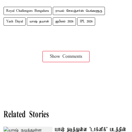
Royal Challengers Bengaluru
ராயல் சேலஞ்சர்ஸ் பெங்களூரு
Yash Dayal
யாஷ் தயாள்
ஐபிஎல் 2026
IPL 2026
Show Comments
Related Stories
யாஷ் நடித்துள்ள 'டாக்‌ஸிக்' படத்தின்