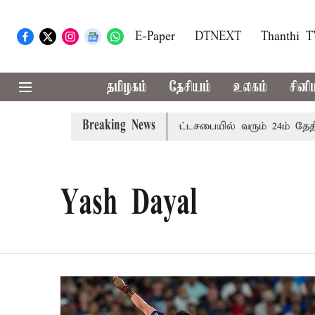
E-Paper
DTNEXT
Thanthi 
தமிழகம்
தேசியம்
உலகம்
சினி
Breaking News
ை எச்சரிக்கை
புதுச்சேரி சட்டசபையில் வரும் 24ம் தேதி பட்ஜ
Yash Dayal