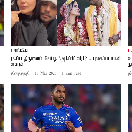
கிரிக்கெட்
ரகசிய திருமணம் செய்த ’ஆர்சிபி’ வீரர்? - புகைப்படங்கள்
உ
வைரல்
த
தினத்தந்தி
16 Mar 2026
1
min read
தி