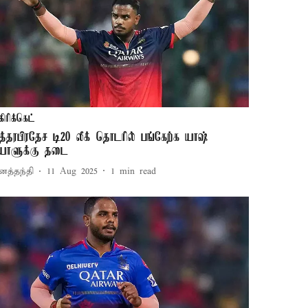
கிரிக்கெட்
த்தரபிரதேச டி20 லீக் தொடரில் பங்கேற்க யாஷ்
யாளுக்கு தடை
னத்தந்தி
11 Aug 2025
1
min read