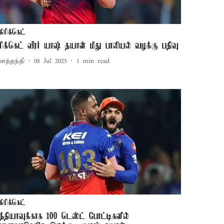
கிரிக்கெட்
ிரிக்கெட் வீரர் யாஷ் தயாள் மீது பாலியல் வழக்கு பதிவு
னத்தந்தி
08 Jul 2025
1
min read
கிரிக்கெட்
ந்தியாவுக்காக 100 டெஸ்ட் போட்டிகளில்