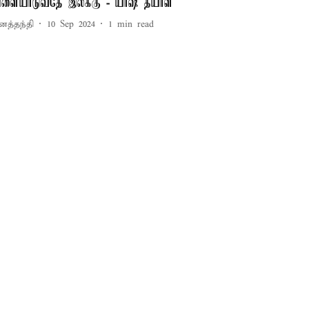
ிளையாடுவதே இலக்கு - யாஷ் தயாள்
னத்தந்தி
10 Sep 2024
1
min read