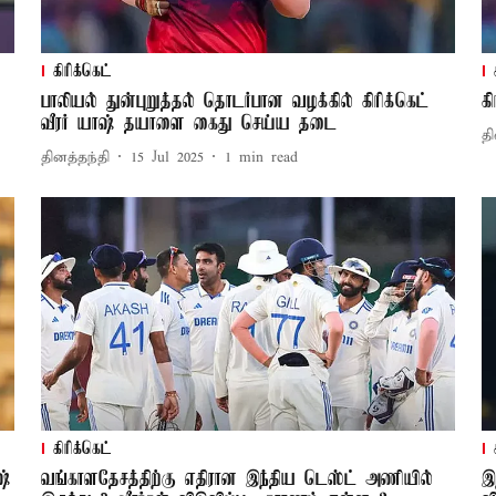
கிரிக்கெட்
பாலியல் துன்புறுத்தல் தொடர்பான வழக்கில் கிரிக்கெட்
க
வீரர் யாஷ் தயாளை கைது செய்ய தடை
தி
தினத்தந்தி
15 Jul 2025
1
min read
கிரிக்கெட்
ஷ்
வங்காளதேசத்திற்கு எதிரான இந்திய டெஸ்ட் அணியில்
இ