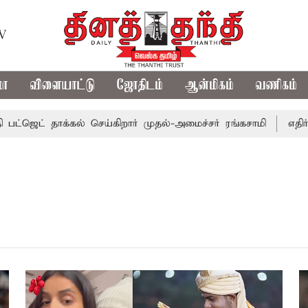
TV
மா
விளையாட்டு
ஜோதிடம்
ஆன்மிகம்
வணிகம்
ெட் தாக்கல் செய்கிறார் முதல்-அமைச்சர் ரங்கசாமி
எதிர்க்கட