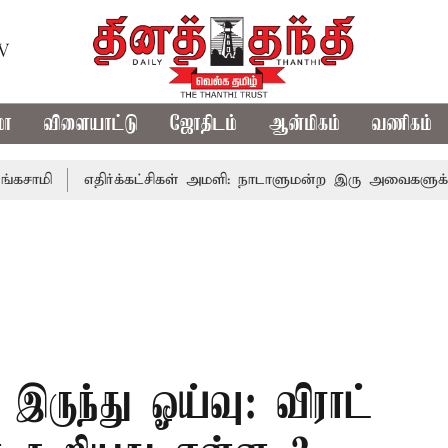
TV
மா
விளையாட்டு
ஜோதிடம்
ஆன்மிகம்
வணிகம்
எதிர்க்கட்சிகள் அமளி: நாடாளுமன்ற இரு அவைகளுக்கும் திங
் இருந்து ஓய்வு: விராட்