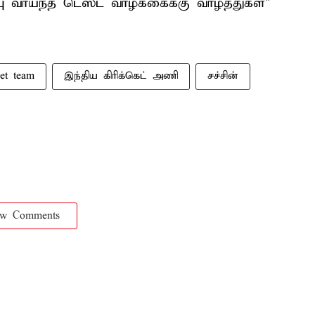
்பு வாய்ந்த டெஸ்ட் வாழ்க்கைக்கு வாழ்த்துகள்"
ket team
இந்திய கிரிக்கெட் அணி
சச்சின்
ow Comments