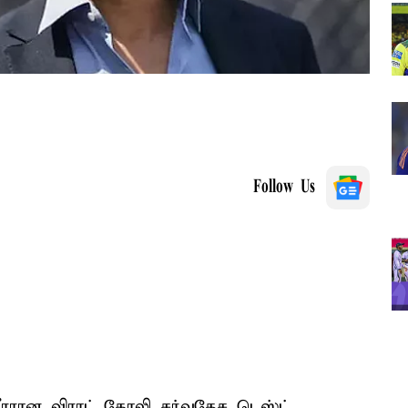
Follow Us
 வீரரான விராட் கோலி சர்வதேச டெஸ்ட்