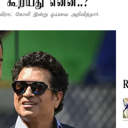
ன் கூறியது என்ன..?
ு விராட் கோலி இன்று ஓய்வை அறிவித்தார்.
R