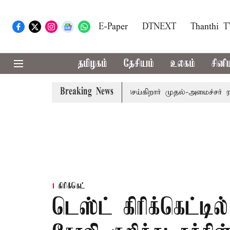
E-Paper
DTNEXT
Thanthi 
தமிழகம்
தேசியம்
உலகம்
சினி
Breaking News
24ம் தேதி பட்ஜெட் தாக்கல் செய்கிறார் முதல்-அமைச்சர் ரங்கசாமி
கிரிக்கெட்
டெஸ்ட் கிரிக்கெட்டில