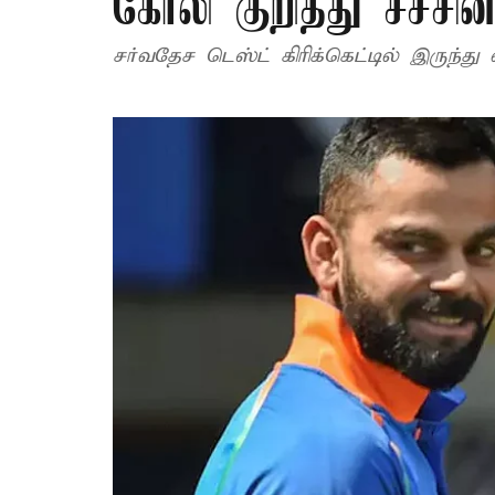
கோலி குறித்து சச்சி
சர்வதேச டெஸ்ட் கிரிக்கெட்டில் இருந்த