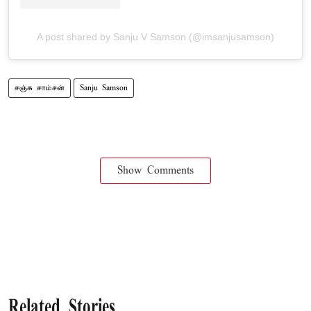
A post shared by Sanju V Samson (@imsanjusamson)
சஞ்சு சாம்சன்
Sanju Samson
Show Comments
Related Stories