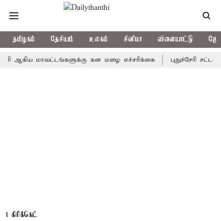
தமிழகம்
தேசியம்
உலகம்
சினிமா
விளையாட்டு
ஜோத
ிய மாவட்டங்களுக்கு கன மழை எச்சரிக்கை
புதுச்சேரி சட்டசபையில் 
கிரிக்கெட்