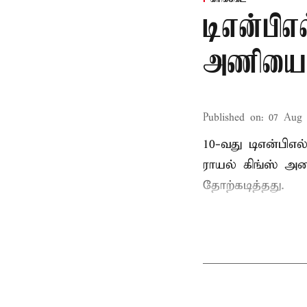
டிஎன்பிஎல
அணியை வ
Published on
:
07 Aug 
10-வது டிஎன்பிஎ
ராயல் கிங்ஸ் அண
தோற்கடித்தது.