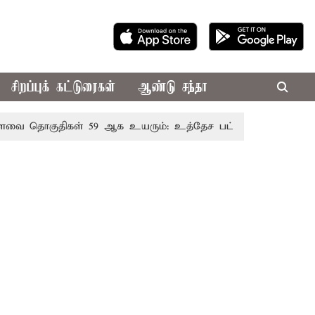
சிறப்புக் கட்டுரைகள்
ஆண்டு சந்தா
தொகுதிகள் 59 ஆக உயரும்: உத்தேச பட்டியல் இதோ!
முதல