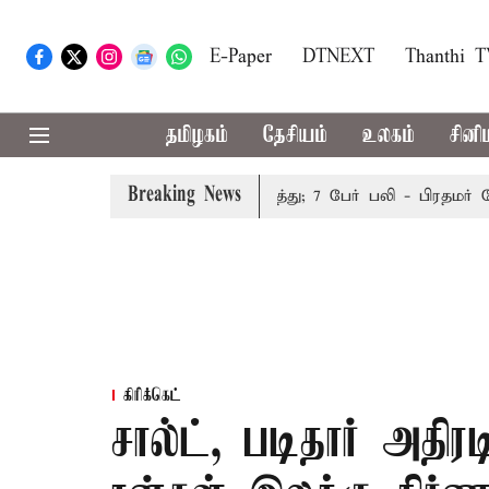
E-Paper
DTNEXT
Thanthi 
தமிழகம்
தேசியம்
உலகம்
சினி
Breaking News
இமாச்சலத்தில் பேருந்து விபத்து; 7 பேர் பலி - பிரதமர் மோடி
கிரிக்கெட்
சால்ட், படிதார் அதிரட