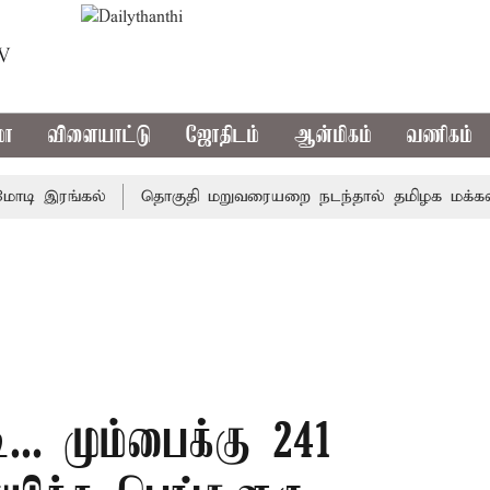
TV
மா
விளையாட்டு
ஜோதிடம்
ஆன்மிகம்
வணிகம்
 இரங்கல்
தொகுதி மறுவரையறை நடந்தால் தமிழக மக்களவை 
ி... மும்பைக்கு 241