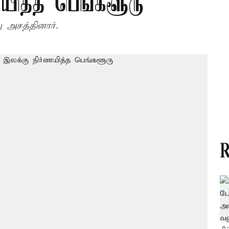
ணயித்த பெங்களூரு
ு அசத்தினார்.
R