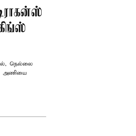
டிராகன்ஸ்
ிங்ஸ்
தில், நெல்லை
ன்ஸ் அணியை