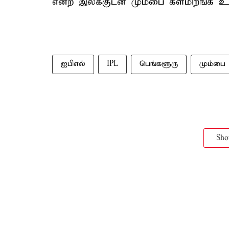
என்ற இலக்குடன் மும்பை களமிறங்க உ
ஐபிஎல்
IPL
பெங்களூரு
மும்பை
Sh