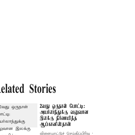
elated Stories
2வது ஒருநாள் போட்டி:
அயர்லாந்துக்கு வலுவான
இலக்கு நிர்ணயித்த
ஆப்கானிஸ்தான்
விளையாட்டுச் செய்திப்பிரிவு