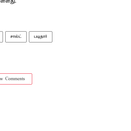
ள்ளது.
சால்ட்
படிதார்
ow Comments