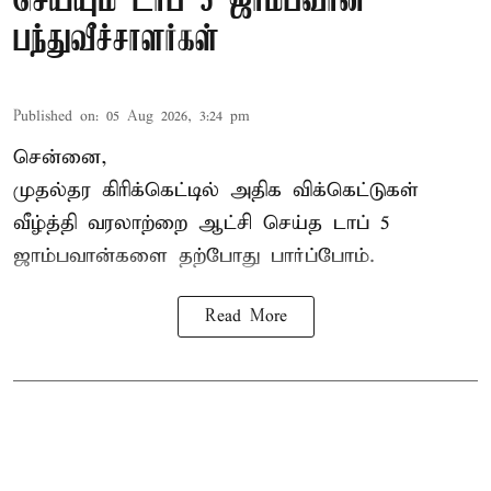
செய்யும் டாப் 5 ஜாம்பவான்
பந்துவீச்சாளர்கள்
Published on
:
05 Aug 2026, 3:24 pm
சென்னை,
முதல்தர
கிரிக்கெட்
டில் அதிக விக்கெட்டுகள்
வீழ்த்தி வரலாற்றை ஆட்சி செய்த டாப் 5
ஜாம்பவான்களை தற்போது பார்ப்போம்.
Read More