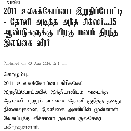
கிரிக்கெட்
2011 உலகக்கோப்பை இறுதிப்போட்டி
- தோனி அடித்த அந்த சிக்ஸர்...15
ஆண்டுகளுக்கு பிறகு மனம் திறந்த
இலங்கை வீரர்
Published on
:
05 Aug 2026, 2:42 pm
கொழும்பு,
2011 உலகக்கோப்பை
கிரிக்கெட்
இறுதிப்போட்டியில் இந்தியாவிடம் அடைந்த
தோல்வி மற்றும் எம்.எஸ். தோனி குறித்த தனது
நினைவுகளை, இலங்கை அணியின் முன்னாள்
வேகப்பந்து வீச்சாளர் நுவான் குலசேகர
பகிர்ந்துள்ளார்.