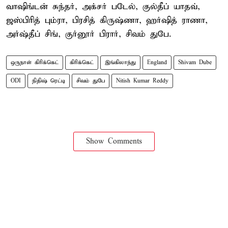
வாஷிங்டன் சுந்தர், அக்சர் படேல், குல்தீப் யாதவ்,
ஜஸ்பிரித் பும்ரா, பிரசித் கிருஷ்ணா, ஹர்ஷித் ராணா,
அர்ஷ்தீப் சிங், குர்னூர் பிரார், சிவம் துபே.
ஒருநாள் கிரிக்கெட்
கிரிக்கெட்
இங்கிலாந்து
England
Shivam Dube
ODI
நிதிஷ் ரெட்டி
சிவம் துபே
Nitish Kumar Reddy
Show Comments