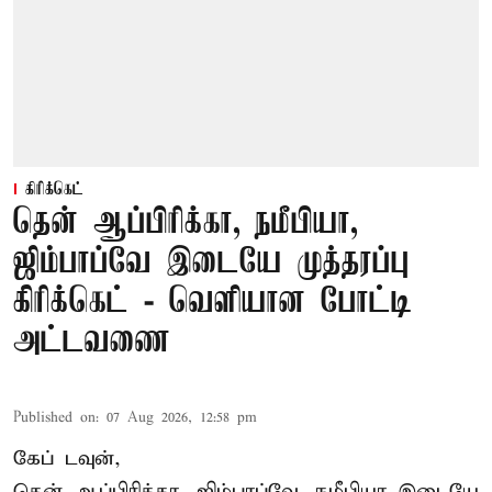
கிரிக்கெட்
தென் ஆப்பிரிக்கா, நமீபியா,
ஜிம்பாப்வே இடையே முத்தரப்பு
கிரிக்கெட் - வெளியான போட்டி
அட்டவணை
Published on
:
07 Aug 2026, 12:58 pm
கேப் டவுன்,
தென் ஆப்பிரிக்கா, ஜிம்பாப்வே, நமீபியா இடையே