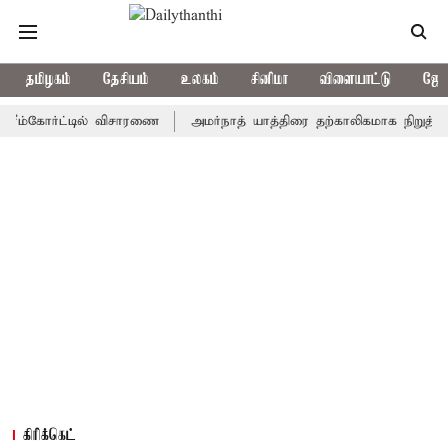
தமிழகம்
தேசியம்
உலகம்
சினிமா
விளையாட்டு
ஜோத
கோர்ட்டில் விசாரணை
அமர்நாத் யாத்திரை தற்காலிகமாக நிறுத்தம்
இ
கிரிக்கெட்