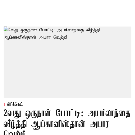
கிரிக்கெட்
2வது ஒருநாள் போட்டி: அயர்லாந்தை
வீழ்த்தி ஆப்கானிஸ்தான் அபார