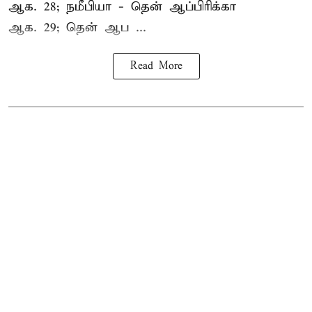
ஆக. 28; நமீபியா - தென் ஆப்பிரிக்கா
ஆக. 29; தென் ஆப ...
Read More