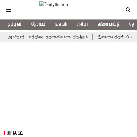
தமிழகம்
தேசியம்
உலகம்
சினிமா
விளையாட்டு
ஜோத
்நாத் யாத்திரை தற்காலிகமாக நிறுத்தம்
இமாச்சலத்தில் பேருந்து விபத
கிரிக்கெட்