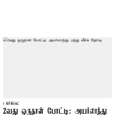
கிரிக்கெட்
2வது ஒருநாள் போட்டி: அயர்லாந்து