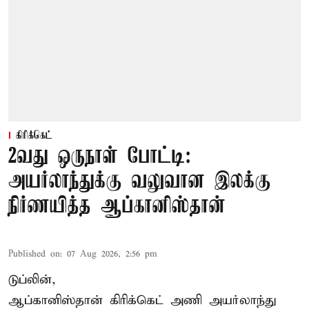
கிரிக்கெட்
2வது ஒருநாள் போட்டி:
அயர்லாந்துக்கு வலுவான இலக்கு
நிர்ணயித்த ஆப்கானிஸ்தான்
Published on
:
07 Aug 2026, 2:56 pm
டுப்லின்,
ஆப்கானிஸ்தான்
கிரிக்கெட்
அணி அயர்லாந்து