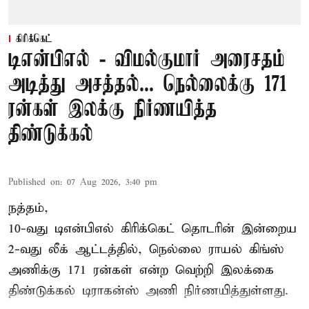
கிரிக்கெட்
டிஎன்பிஎல் - விமல்குமார் அரைசதம்
அடித்து அசத்தல்... நெல்லைக்கு 171
ரன்கள் இலக்கு நிர்ணயித்த
திண்டுக்கல்
Published on
:
07 Aug 2026, 3:40 pm
நத்தம்,
10-வது
டிஎன்பிஎல்
கிரிக்கெட் தொடரின் இன்றைய
2-வது லீக் ஆட்டத்தில், நெல்லை ராயல் கிங்ஸ்
அணிக்கு 171 ரன்கள் என்ற வெற்றி இலக்கை
திண்டுக்கல் டிராகன்ஸ் அணி நிர்ணயித்துள்ளது.