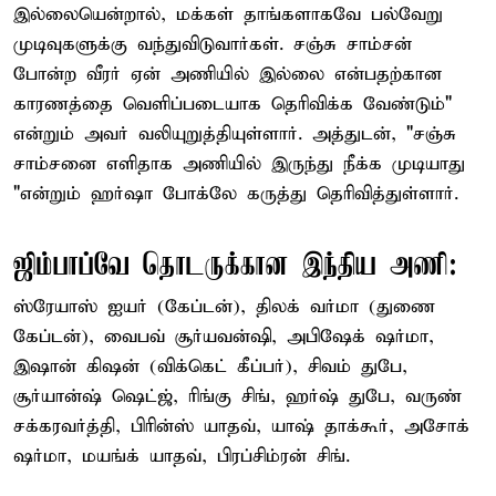
இல்லையென்றால், மக்கள் தாங்களாகவே பல்வேறு
முடிவுகளுக்கு வந்துவிடுவார்கள். சஞ்சு சாம்சன்
போன்ற வீரர் ஏன் அணியில் இல்லை என்பதற்கான
காரணத்தை வெளிப்படையாக தெரிவிக்க வேண்டும்"
என்றும் அவர் வலியுறுத்தியுள்ளார். அத்துடன், "சஞ்சு
சாம்சனை எளிதாக அணியில் இருந்து நீக்க முடியாது
"என்றும் ஹர்ஷா போக்லே கருத்து தெரிவித்துள்ளார்.
ஜிம்பாப்வே தொடருக்கான இந்திய அணி:
ஸ்ரேயாஸ் ஐயர் (கேப்டன்), திலக் வர்மா (துணை
கேப்டன்), வைபவ் சூர்யவன்ஷி, அபிஷேக் ஷர்மா,
இஷான் கிஷன் (விக்கெட் கீப்பர்), சிவம் துபே,
சூர்யான்ஷ் ஷெட்ஜ், ரிங்கு சிங், ஹர்ஷ் துபே, வருண்
சக்கரவர்த்தி, பிரின்ஸ் யாதவ், யாஷ் தாக்கூர், அசோக்
ஷர்மா, மயங்க் யாதவ், பிரப்சிம்ரன் சிங்.