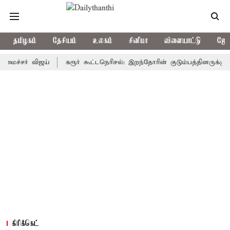
தமிழகம்
தேசியம்
உலகம்
சினிமா
விளையாட்டு
ஜோத
சர் விஜய்
கரூர் கூட்டநெரிசல்: இறந்தோரின் குடும்பத்தினருக்கு அரசுப
கிரிக்கெட்