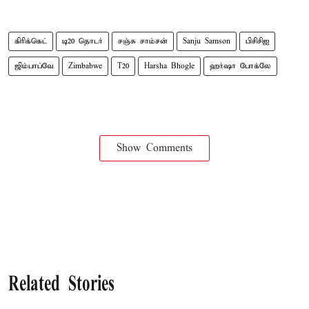
கிரிக்கெட்
டி20 தொடர்
சஞ்சு சாம்சன்
Sanju Samson
பிசிசிஐ
ஜிம்பாப்வே
Zimbabwe
T20
Harsha Bhogle
ஹர்ஷா போக்லே
Show Comments
Related Stories