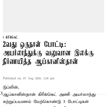
கிரிக்கெட்
2வது ஒருநாள் போட்டி:
அயர்லாந்துக்கு வலுவான இலக்கு
நிர்ணயித்த ஆப்கானிஸ்தான்
Published on
:
07 Aug 2026, 2:56 pm
டுப்லின்,
X
ஆப்கானிஸ்தான்
கிரிக்கெட்
அணி அயர்லாந்து
சுற்றுப்பயணம் மேற்கொண்டு 5 போட்டிகள்