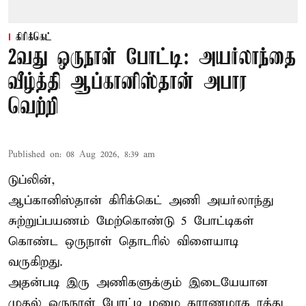
கிரிக்கெட்
2வது ஒருநாள் போட்டி: அயர்லாந்தை
வீழ்த்தி ஆப்கானிஸ்தான் அபார
வெற்றி
Published on
:
08 Aug 2026, 8:39 am
டுப்லின்,
ஆப்கானிஸ்தான்
கிரிக்கெட்
அணி அயர்லாந்து
சுற்றுப்பயணம் மேற்கொண்டு 5 போட்டிகள்
கொண்ட ஒருநாள் தொடரில் விளையாடி
வருகிறது.
அதன்படி இரு அணிகளுக்கும் இடையேயான
முதல் ஒருநாள் போட்டி மழை காரணமாக ரத்து