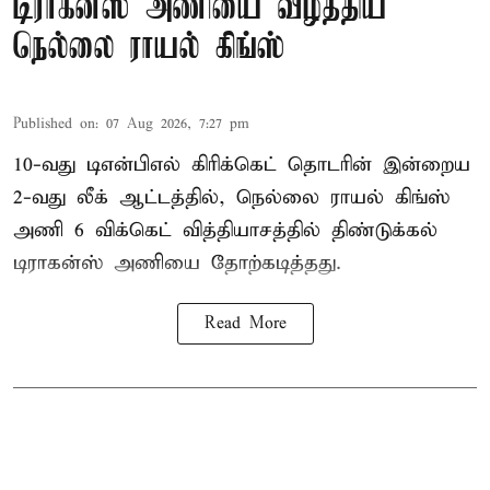
டிராகன்ஸ் அணியை வீழ்த்திய
நெல்லை ராயல் கிங்ஸ்
Published on
:
07 Aug 2026, 7:27 pm
10-வது டிஎன்பிஎல் கிரிக்கெட் தொடரின் இன்றைய
2-வது லீக் ஆட்டத்தில், நெல்லை ராயல் கிங்ஸ்
அணி 6 விக்கெட் வித்தியாசத்தில் திண்டுக்கல்
டிராகன்ஸ் அணியை தோற்கடித்தது.
Read More