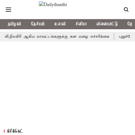
தமிழகம்
தேசியம்
உலகம்
சினிமா
விளையாட்டு
ஜோத
கிரி ஆகிய மாவட்டங்களுக்கு கன மழை எச்சரிக்கை
புதுச்சேரி சட்ட
கிரிக்கெட்