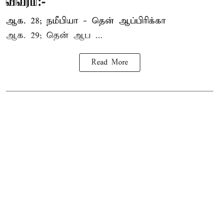
விவரம்:-
ஆக. 28; நமீபியா - தென் ஆப்பிரிக்கா
ஆக. 29; தென் ஆப ...
Read More