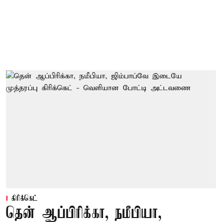
கிரிக்கெட்
தென் ஆப்பிரிக்கா, நமீபியா,