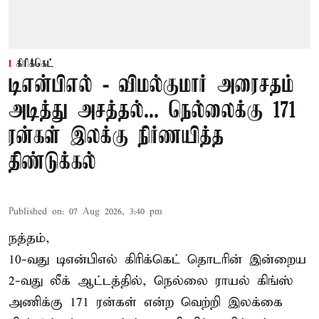
கிரிக்கெட்
டிஎன்பிஎல் - விமல்குமார் அரைசதம்
அடித்து அசத்தல்... நெல்லைக்கு 171
ரன்கள் இலக்கு நிர்ணயித்த
திண்டுக்கல்
Published on
:
07 Aug 2026, 3:40 pm
நத்தம்,
10-வது
டிஎன்பிஎல்
கிரிக்கெட் தொடரின் இன்றைய
2-வது லீக் ஆட்டத்தில், நெல்லை ராயல் கிங்ஸ்
அணிக்கு 171 ரன்கள் என்ற வெற்றி இலக்கை