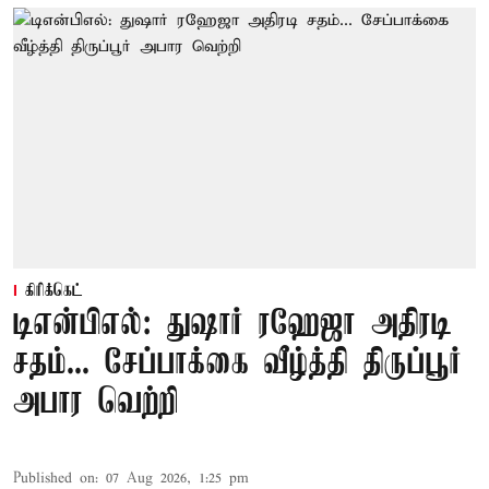
கிரிக்கெட்
டிஎன்பிஎல்: துஷார் ரஹேஜா அதிரடி
சதம்... சேப்பாக்கை வீழ்த்தி திருப்பூர்
அபார வெற்றி
Published on
:
07 Aug 2026, 1:25 pm