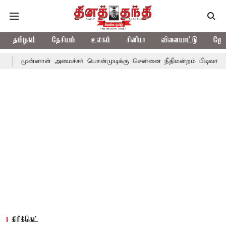
தமிழகம்
தேசியம்
உலகம்
சினிமா
விளையாட்டு
ஜோத
னாள் அமைச்சர் பொன்முடிக்கு சென்னை நீதிமன்றம் பிடிவாராண்ட்
தொ
கிரிக்கெட்