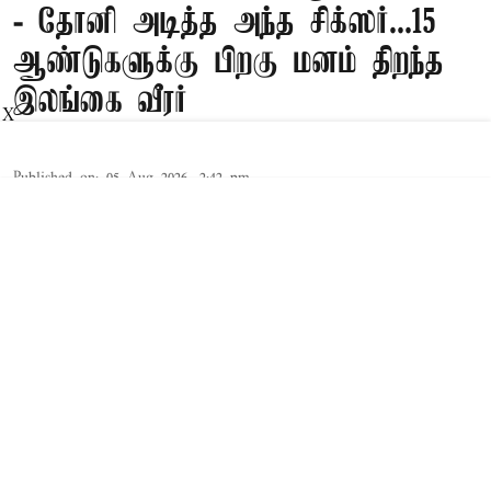
- தோனி அடித்த அந்த சிக்ஸர்...15
ஆண்டுகளுக்கு பிறகு மனம் திறந்த
இலங்கை வீரர்
X
Published on
:
05 Aug 2026, 2:42 pm
கொழும்பு,
2011 உலகக்கோப்பை
கிரிக்கெட்
இறுதிப்போட்டியில் இந்தியாவிடம் அடைந்த
தோல்வி மற்றும் எம்.எஸ். தோனி குறித்த தனது
நினைவுகளை, இலங்கை அணியின் முன்னாள்
வேகப்பந்து வீச்சாளர் நுவான் குலசேகர
பகிர்ந்துள்ளார்.
Read More