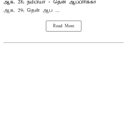
ஆக. 28; நமீபியா - தென் ஆப்பிரிக்கா
ஆக. 29; தென் ஆப ...
Read More