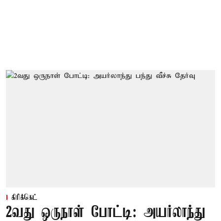
கிரிக்கெட்
2வது ஒருநாள் போட்டி: அயர்லாந்து