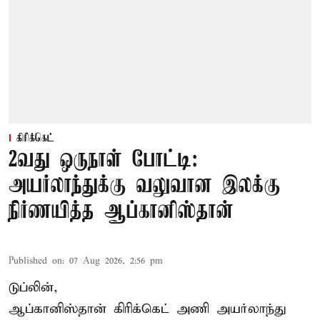
கிரிக்கெட்
2வது ஒருநாள் போட்டி:
அயர்லாந்துக்கு வலுவான இலக்கு
நிர்ணயித்த ஆப்கானிஸ்தான்
Published on
:
07 Aug 2026, 2:56 pm
டுப்லின்,
ஆப்கானிஸ்தான்
கிரிக்கெட்
அணி அயர்லாந்து