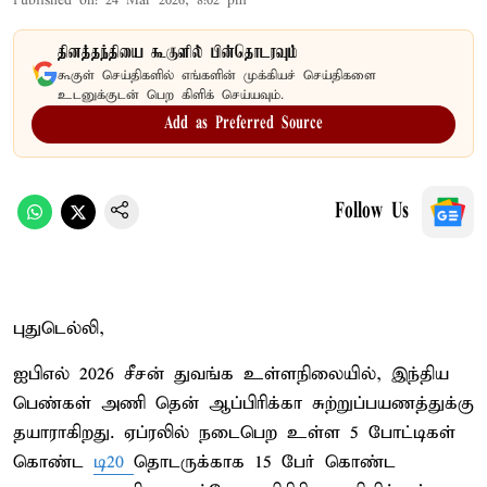
Published on
:
24 Mar 2026, 8:02 pm
தினத்தந்தியை கூகுளில் பின்தொடரவும்
கூகுள் செய்திகளில் எங்களின் முக்கியச் செய்திகளை
உடனுக்குடன் பெற கிளிக் செய்யவும்.
Add as Preferred Source
Follow Us
புதுடெல்லி,
ஐபிஎல் 2026 சீசன் துவங்க உள்ளநிலையில், இந்திய
பெண்கள் அணி தென் ஆப்பிரிக்கா சுற்றுப்பயணத்துக்கு
தயாராகிறது. ஏப்ரலில் நடைபெற உள்ள 5 போட்டிகள்
கொண்ட
டி20
தொடருக்காக 15 பேர் கொண்ட