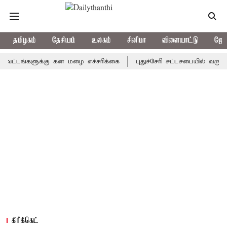
தமிழகம்
தேசியம்
உலகம்
சினிமா
விளையாட்டு
ஜோத
்களுக்கு கன மழை எச்சரிக்கை
புதுச்சேரி சட்டசபையில் வரும் 24ம் 
கிரிக்கெட்