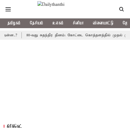
தமிழகம்
தேசியம்
உலகம்
சினிமா
விளையாட்டு
ஜோத
.?
80-வது சுதந்திர தினம்: கோட்டை கொத்தளத்தில் முதல் முறையாக த
கிரிக்கெட்