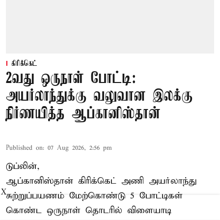
கிரிக்கெட்
2வது ஒருநாள் போட்டி:
அயர்லாந்துக்கு வலுவான இலக்கு
நிர்ணயித்த ஆப்கானிஸ்தான்
Published on
:
07 Aug 2026, 2:56 pm
டுப்லின்,
ஆப்கானிஸ்தான்
கிரிக்கெட்
அணி அயர்லாந்து
X
சுற்றுப்பயணம் மேற்கொண்டு 5 போட்டிகள்
கொண்ட ஒருநாள் தொடரில் விளையாடி