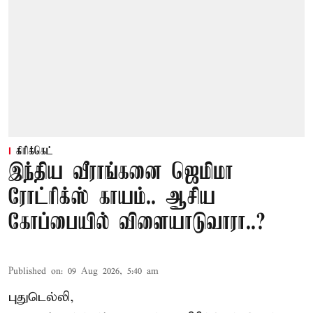
கிரிக்கெட்
இந்திய வீராங்கனை ஜெமிமா
ரோட்ரிக்ஸ் காயம்.. ஆசிய
கோப்பையில் விளையாடுவாரா..?
Published on
:
09 Aug 2026, 5:40 am
புதுடெல்லி,