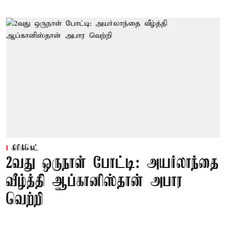
கிரிக்கெட்
2வது ஒருநாள் போட்டி: அயர்லாந்தை
வீழ்த்தி ஆப்கானிஸ்தான் அபார
வெற்றி