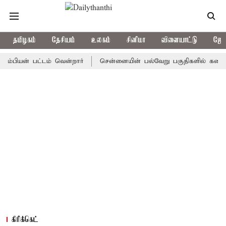
தமிழகம்
தேசியம்
உலகம்
சினிமா
விளையாட்டு
ஜோத
் பட்டம் வென்றார்
சென்னையின் பல்வேறு பகுதிகளில் கனமழை
கிரிக்கெட்