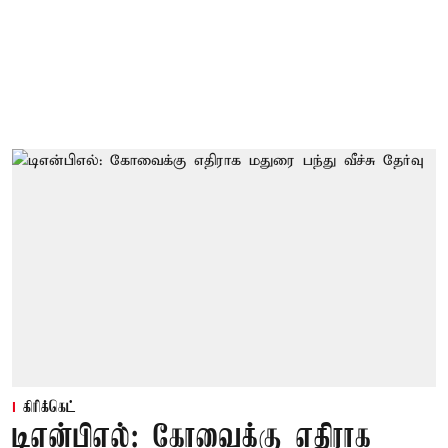
கிரிக்கெட்
டிஎன்பிஎல்: கோவைக்கு எதிராக