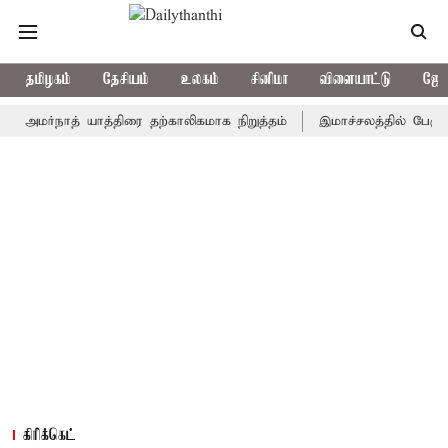
தமிழகம்
தேசியம்
உலகம்
சினிமா
விளையாட்டு
ஜோத
ர்நாத் யாத்திரை தற்காலிகமாக நிறுத்தம்
இமாச்சலத்தில் பேருந்து விப
கிரிக்கெட்