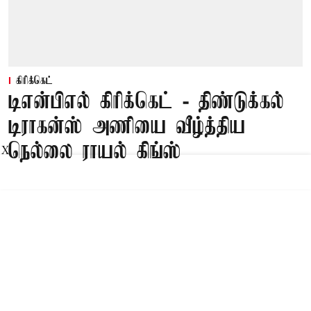
கிரிக்கெட்
டிஎன்பிஎல் கிரிக்கெட் - திண்டுக்கல்
டிராகன்ஸ் அணியை வீழ்த்திய
நெல்லை ராயல் கிங்ஸ்
X
Published on
:
07 Aug 2026, 7:27 pm
10-வது டிஎன்பிஎல் கிரிக்கெட் தொடரின் இன்றைய
2-வது லீக் ஆட்டத்தில், நெல்லை ராயல் கிங்ஸ்
அணி 6 விக்கெட் வித்தியாசத்தில் திண்டுக்கல்
டிராகன்ஸ் அணியை தோற்கடித்தது.