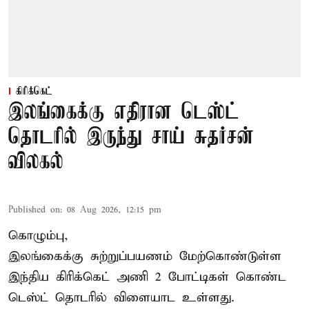
கிரிக்கெட்
இலங்கைக்கு எதிரான டெஸ்ட்
தொடரில் இருந்து சாய் சுதர்சன்
விலகல்
Published on
:
08 Aug 2026, 12:15 pm
கொழும்பு,
இலங்கைக்கு சுற்றுப்பயணம் மேற்கொண்டுள்ள
இந்திய
கிரிக்கெட்
அணி 2 போட்டிகள் கொண்ட
டெஸ்ட் தொடரில் விளையாட உள்ளது.