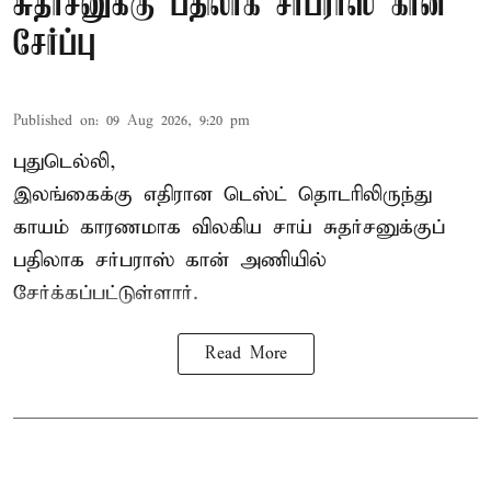
சுதர்சனுக்கு பதிலாக சர்ப்ராஸ் கான்
சேர்ப்பு
Published on
:
09 Aug 2026, 9:20 pm
புதுடெல்லி,
இலங்கைக்கு எதிரான டெஸ்ட் தொடரிலிருந்து
காயம் காரணமாக விலகிய சாய் சுதர்சனுக்குப்
பதிலாக
சர்பராஸ் கான்
அணியில்
சேர்க்கப்பட்டுள்ளார்.
Read More