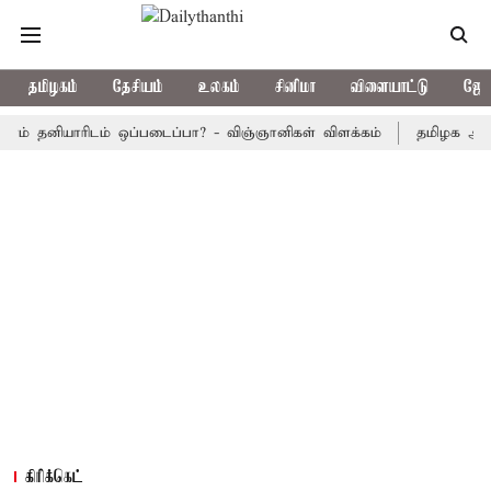
தமிழகம்
தேசியம்
உலகம்
சினிமா
விளையாட்டு
ஜோத
னியாரிடம் ஒப்படைப்பா? - விஞ்ஞானிகள் விளக்கம்
தமிழக அரசு பஸ்கள்
கிரிக்கெட்