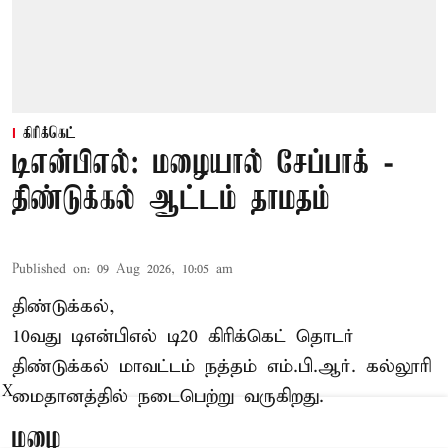
கிரிக்கெட்
டிஎன்பிஎல்: மழையால் சேப்பாக் -
திண்டுக்கல் ஆட்டம் தாமதம்
Published on
:
09 Aug 2026, 10:05 am
திண்டுக்கல்,
10வது டிஎன்பிஎல் டி20
கிரிக்கெட்
தொடர்
திண்டுக்கல் மாவட்டம் நத்தம் எம்.பி.ஆர். கல்லூரி
X
மைதானத்தில் நடைபெற்று வருகிறது.
மழை