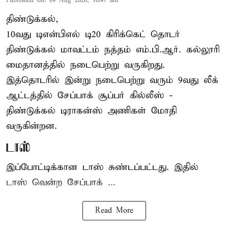
Published on
:
09 Aug 2026, 10:47 am
திண்டுக்கல்,
10வது டிஎன்பிஎல் டி20
கிரிக்கெட்
தொடர்
திண்டுக்கல் மாவட்டம் நத்தம் எம்.பி.ஆர். கல்லூரி
மைதானத்தில் நடைபெற்று வருகிறது.
இத்தொடரில் இன்று நடைபெற்று வரும் 9வது லீக்
ஆட்டத்தில் சேப்பாக் சூப்பர் கில்லீஸ் -
திண்டுக்கல் டிராகன்ஸ் அணிகள் மோதி
வருகின்றன.
டாஸ்
இப்போட்டிக்கான டாஸ் சுண்டப்பட்டது. இதில்
டாஸ் வென்ற சேப்பாக் ...
Read More