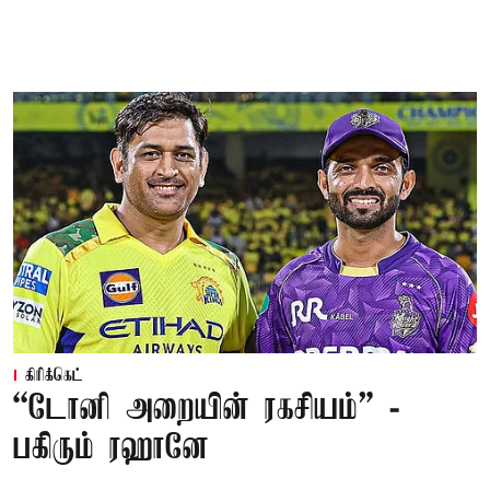
கிரிக்கெட்
“டோனி அறையின் ரகசியம்” -
பகிரும் ரஹானே