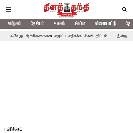
தமிழகம்
தேசியம்
உலகம்
சினிமா
விளையாட்டு
ஜோத
ரச்சினைகளை எழுப்ப எதிர்க்கட்சிகள் திட்டம்
இன்று கொட்டப்போகும்
கிரிக்கெட்