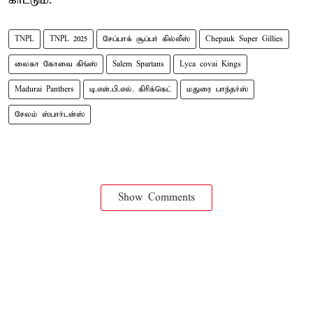
காட்டும்.
TNPL
TNPL 2025
சேப்பாக் சூப்பர் கில்லீஸ்
Chepauk Super Gillies
லைகா கோவை கிங்ஸ்
Salem Spartans
Lyca covai Kings
Madurai Panthers
டி.என்.பி.எல். கிரிக்கெட்
மதுரை பாந்தர்ஸ்
சேலம் ஸ்பார்டன்ஸ்
Show Comments