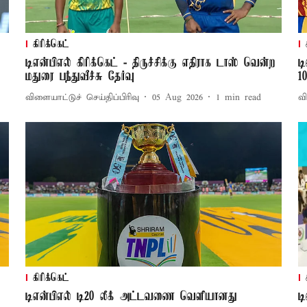
கிரிக்கெட்
டிஎன்பிஎல் கிரிக்கெட் - திருச்சிக்கு எதிராக டாஸ் வென்ற
ட
மதுரை பந்துவீச்சு தேர்வு
1
விளையாட்டுச் செய்திப்பிரிவு
05 Aug 2026
1
min read
வி
கிரிக்கெட்
டிஎன்பிஎல் டி20 லீக் அட்டவணை வெளியானது
ட