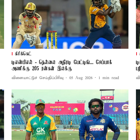
கிரிக்கெட்
டிஎன்பிஎல் - நெல்லை அதிரடி பேட்டிங்... சேப்பாக்
ட
அணிக்கு 205 ரன்கள் இலக்கு
பந
விளையாட்டுச் செய்திப்பிரிவு
05 Aug 2026
1
min read
வி