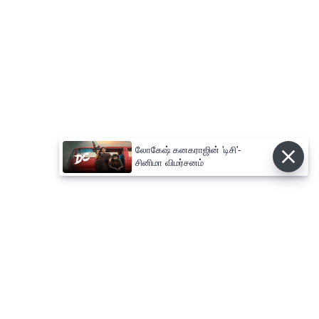
லோகேஷ் கனகராஜின் 'டிசி'-
சினிமா விமர்சனம்