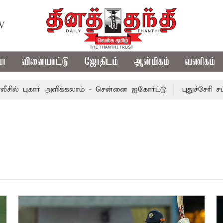
TV
மா
விளையாட்டு
ஜோதிடம்
ஆன்மிகம்
வணிகம்
 புகார் அளிக்கலாம் - சென்னை ஐகோர்ட்டு
புதுச்சேரி சட்டப