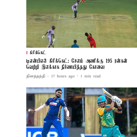
கிரிக்கெட்
டிஎன்பிஎல் கிரிக்கெட்: சேலம் அணிக்கு 195 ரன்கள்
வெற்றி இலக்காக நிர்ணயித்தது கோவை
தினத்தந்தி
17 hours ago
1
min read