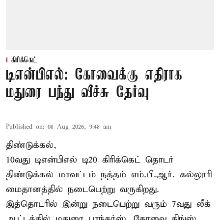
கிரிக்கெட்
டிஎன்பிஎல்: கோவைக்கு எதிராக
மதுரை பந்து வீச்சு தேர்வு
Published on
:
08 Aug 2026, 9:48 am
திண்டுக்கல்,
10வது டிஎன்பிஎல் டி20
கிரிக்கெட்
தொடர்
திண்டுக்கல் மாவட்டம் நத்தம் எம்.பி.ஆர். கல்லூரி
மைதானத்தில் நடைபெற்று வருகிறது.
இத்தொடரில் இன்று நடைபெற்று வரும் 7வது லீக்
ஆட்டத்தில் மதுரை பாந்தர்ஸ், கோவை கிங்ஸ்