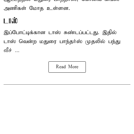
அணிகள் மோத உள்ளன.
டாஸ்
இப்போட்டிக்கான டாஸ் சுண்டப்பட்டது. இதில்
டாஸ் வென்ற மதுரை பாந்தர்ஸ் முதலில் பந்து
வீச் ...
Read More