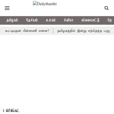
தமிழகம்
தேசியம்
உலகம்
சினிமா
விளையாட்டு
ஜோத
ட்டியதன் பின்னணி என்ன?
தமிழகத்தில் இன்று எந்தெந்த பகுதிகளில் மழை
கிரிக்கெட்