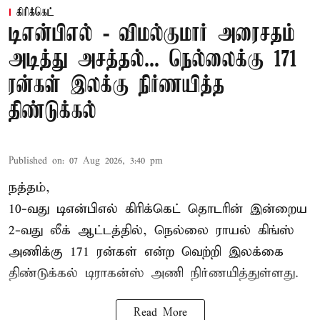
கிரிக்கெட்
டிஎன்பிஎல் - விமல்குமார் அரைசதம்
அடித்து அசத்தல்... நெல்லைக்கு 171
ரன்கள் இலக்கு நிர்ணயித்த
திண்டுக்கல்
Published on
:
07 Aug 2026, 3:40 pm
நத்தம்,
10-வது
டிஎன்பிஎல்
கிரிக்கெட் தொடரின் இன்றைய
2-வது லீக் ஆட்டத்தில், நெல்லை ராயல் கிங்ஸ்
அணிக்கு 171 ரன்கள் என்ற வெற்றி இலக்கை
திண்டுக்கல் டிராகன்ஸ் அணி நிர்ணயித்துள்ளது.
Read More