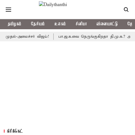
தமிழகம்
தேசியம்
உலகம்
சினிமா
விளையாட்டு
ஜோத
்-அமைச்சர் விஜய்!
பா.ஜ.க.வை நெருங்குகிறதா தி.மு.க.? அனைத்துக்க
கிரிக்கெட்