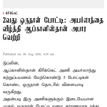
கிரிக்கெட்
2வது ஒருநாள் போட்டி: அயர்லாந்தை
வீழ்த்தி ஆப்கானிஸ்தான் அபார
வெற்றி
Published on
:
08 Aug 2026, 8:39 am
டுப்லின்,
ஆப்கானிஸ்தான்
கிரிக்கெட்
அணி அயர்லாந்து
சுற்றுப்பயணம் மேற்கொண்டு 5 போட்டிகள்
கொண்ட ஒருநாள் தொடரில் விளையாடி
வருகிறது.
அதன்படி இரு அணிகளுக்கும் இடையேயான
முதல் ஒருநாள் போட்டி மழை காரணமாக ரத்து