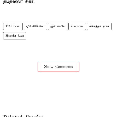
தபத்ஸ்வா சிகா.
T20 Cricket
டி20 கிரிக்கெட்
ஜிம்பாப்வே
Zimbabwe
சிக்கந்தர் ராசா
Sikandar Raza
Show Comments