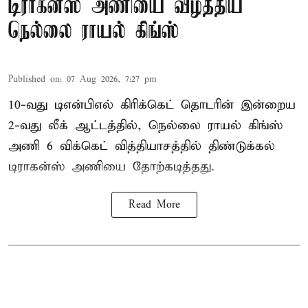
டிராகன்ஸ் அணியை வீழ்த்திய
நெல்லை ராயல் கிங்ஸ்
Published on
:
07 Aug 2026, 7:27 pm
10-வது டிஎன்பிஎல் கிரிக்கெட் தொடரின் இன்றைய
2-வது லீக் ஆட்டத்தில், நெல்லை ராயல் கிங்ஸ்
அணி 6 விக்கெட் வித்தியாசத்தில் திண்டுக்கல்
டிராகன்ஸ் அணியை தோற்கடித்தது.
Read More