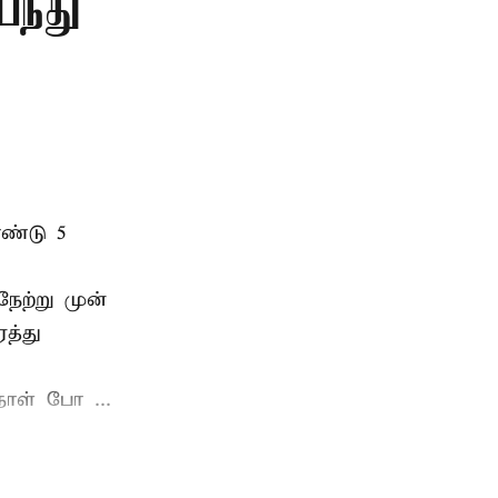
பந்து
ண்டு 5
ேற்று முன்
த்து
ாள் போ ...