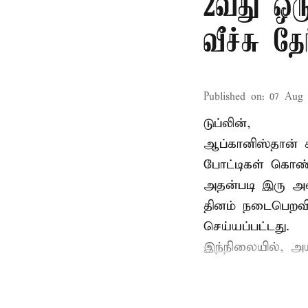
2வது ஒரு
வீச்சு தேர
Published on
:
07 Aug 
டுப்லின்,
ஆப்கானிஸ்தான்
போட்டிகள் கொண்
அதன்படி இரு அண
தினம் நடைபெறவி
செய்யப்பட்டது.
இந்நிலையில், அ