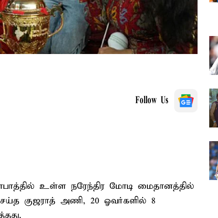
Follow Us
ாபாத்தில் உள்ள நரேந்திர மோடி மைதானத்தில்
செய்த குஜராத் அணி, 20 ஓவர்களில் 8
்தது.