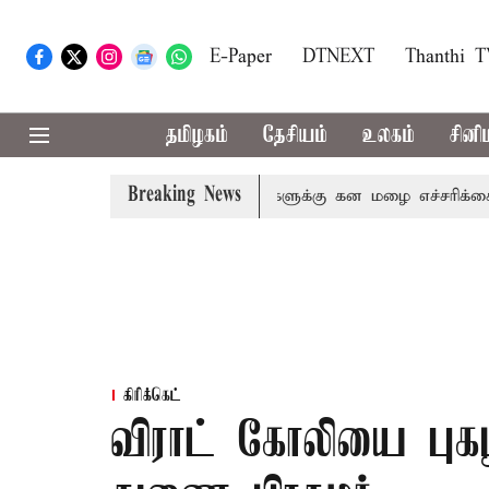
E-Paper
DTNEXT
Thanthi 
தமிழகம்
தேசியம்
உலகம்
சினி
Breaking News
நீலகிரி ஆகிய மாவட்டங்களுக்கு கன மழை எச்சரிக்கை
புது
கிரிக்கெட்
விராட் கோலியை புக