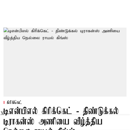
கிரிக்கெட்
டிஎன்பிஎல் கிரிக்கெட் - திண்டுக்கல்
X
டிராகன்ஸ் அணியை வீழ்த்திய