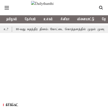
தமிழகம்
தேசியம்
உலகம்
சினிமா
விளையாட்டு
ஜோத
80-வது சுதந்திர தினம்: கோட்டை கொத்தளத்தில் முதல் முறையாக தேசி
கிரிக்கெட்