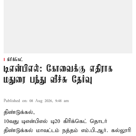
கிரிக்கெட்
டிஎன்பிஎல்: கோவைக்கு எதிராக
மதுரை பந்து வீச்சு தேர்வு
Published on
:
08 Aug 2026, 9:48 am
திண்டுக்கல்,
10வது டிஎன்பிஎல் டி20
கிரிக்கெட்
தொடர்
திண்டுக்கல் மாவட்டம் நத்தம் எம்.பி.ஆர். கல்லூரி