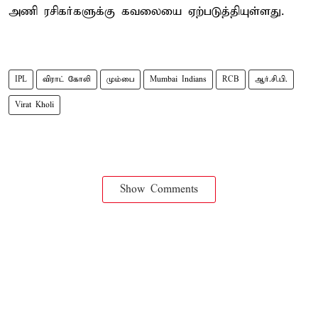
அணி ரசிகர்களுக்கு கவலையை ஏற்படுத்தியுள்ளது.
IPL
விராட் கோலி
மும்பை
Mumbai Indians
RCB
ஆர்.சி.பி.
Virat Kholi
Show Comments