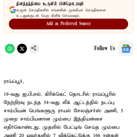
தினத்தந்தியை கூகுளில் பின்தொடரவும்
கூகுள் செய்திகளில் எங்களின் முக்கியச் செய்திகளை
உடனுக்குடன் பெற கிளிக் செய்யவும்.
Add as Preferred Source
Follow Us
ராய்ப்பூர்,
19-வது ஐ.பி.எல். கிரிக்கெட் தொடரில் ராய்ப்பூரில்
நேற்றிரவு நடந்த 54-வது லீக் ஆட்டத்தில் நடப்பு
சாம்பியன் பெங்களூரு ராயல் சேலஞ்சர்ஸ் அணி, 5
முறை சாம்பியனான மும்பை இந்தியன்சை
எதிர்கொண்டது. முதலில் பேட்டிங் செய்த மும்பை
அணி 20 ஓவர்களில் 7 விக்கெட்டுக்கு 166 ரன்கள்