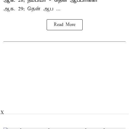
ஆக. 28; நமீபியா - தென் ஆப்பிரிக்கா
ஆக. 29; தென் ஆப ...
Read More
X