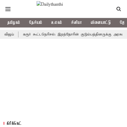
தமிழகம்
தேசியம்
உலகம்
சினிமா
விளையாட்டு
ஜோத
்
கரூர் கூட்டநெரிசல்: இறந்தோரின் குடும்பத்தினருக்கு அரசுப்பணி வழக
கிரிக்கெட்