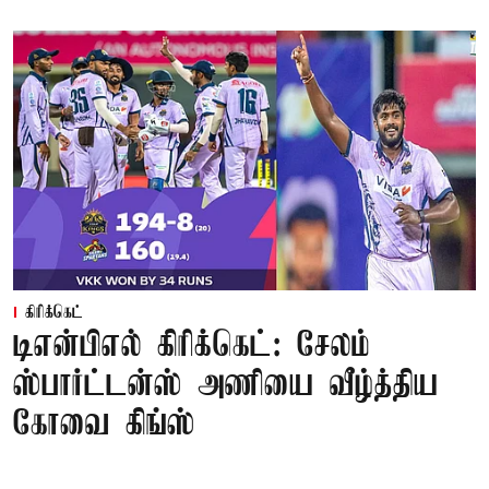
கிரிக்கெட்
டிஎன்பிஎல் கிரிக்கெட்: சேலம்
ஸ்பார்ட்டன்ஸ் அணியை வீழ்த்திய
கோவை கிங்ஸ்