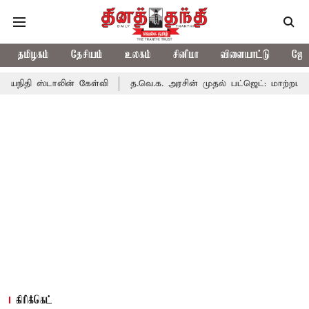
தமிழகம்
தேசியம்
உலகம்
சினிமா
விளையாட்டு
ஜோத
லின் கேள்வி
த.வெ.க. அரசின் முதல் பட்ஜெட்: மாற்றமா?, தடுமாற்றமா
கிரிக்கெட்