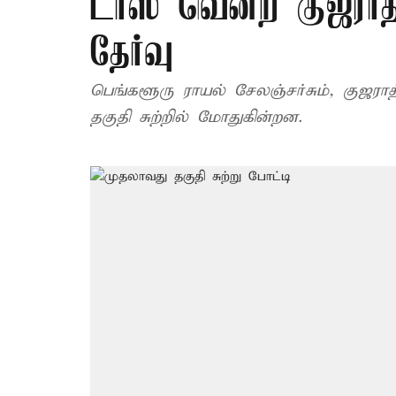
டாஸ் வென்ற குஜராத்
தேர்வு
பெங்களூரு ராயல் சேலஞ்சர்சும், குஜராத
தகுதி சுற்றில் மோதுகின்றன.