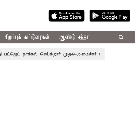
சிறப்புக் கட்டுரைகள்
ஆண்டு சந்தா
்ஜெட் தாக்கல் செய்கிறார் முதல்-அமைச்சர் ரங்கசாமி
எதிர்க்க