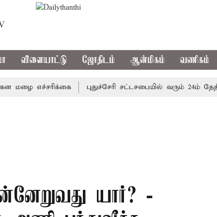
TV
மா
விளையாட்டு
ஜோதிடம்
ஆன்மிகம்
வணிகம்
ழை எச்சரிக்கை
புதுச்சேரி சட்டசபையில் வரும் 24ம் தேதி பட
ுன்னேறுவது யார்? -