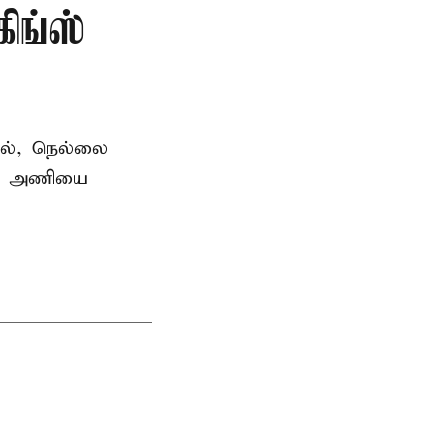
ிங்ஸ்
தில், நெல்லை
ன்ஸ் அணியை