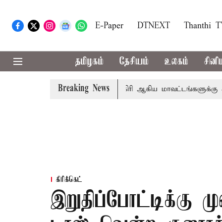
E-Paper
DTNEXT
Thanthi 
தமிழகம்
தேசியம்
உலகம்
சினி
Breaking News
சங்கீதா
கோவை, தேனி,நீலகிரி ஆகிய மாவட்டங்களுக்கு கன ம
கிரிக்கெட்
இறுதிப்போட்டிக்கு ம