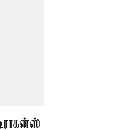
டிராகன்ஸ்