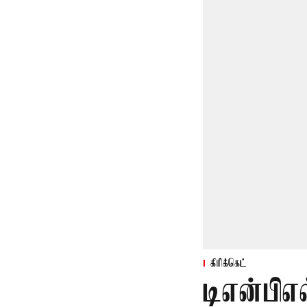
கிரிக்கெட்
டிஎன்பிஎல