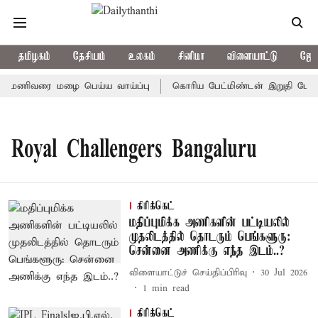
தமிழகம்
தேசியம்
உலகம்
சினிமா
விளையாட்டு
ஜோத
7 மணிவரை மழை பெய்ய வாய்ப்பு
கொரிய பேட்மிண்டன் இறுதி போட்டி
Royal Challengers Bangaluru
கிரிக்கெட்
மதிப்புமிக்க அணிகளின் பட்டியலில்
முதலிடத்தில் தொடரும் பெங்களூரு:
சென்னை அணிக்கு எந்த இடம்..?
விளையாட்டுச் செய்திப்பிரிவு
30 Jul 2026
1
min read
கிரிக்கெட்