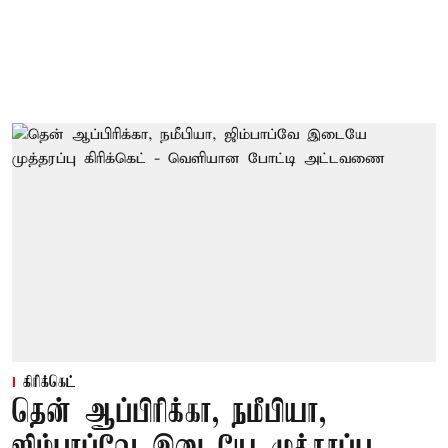
கிரிக்கெட்
தென் ஆப்பிரிக்கா, நமீபியா,