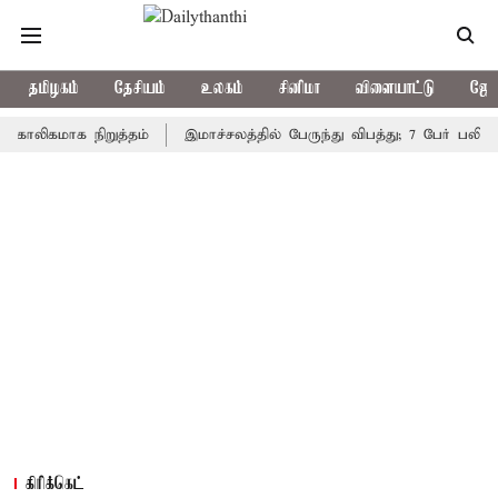
தமிழகம்
தேசியம்
உலகம்
சினிமா
விளையாட்டு
ஜோத
கமாக நிறுத்தம்
இமாச்சலத்தில் பேருந்து விபத்து; 7 பேர் பலி - பிரத
கிரிக்கெட்