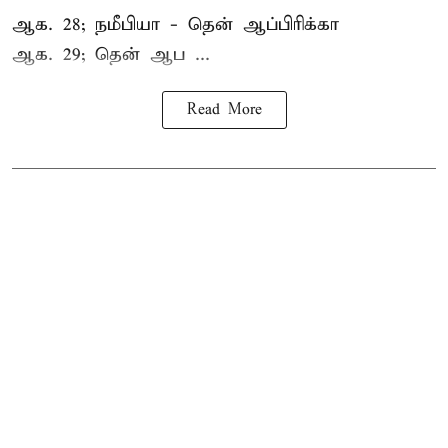
ஆக. 28; நமீபியா - தென் ஆப்பிரிக்கா
ஆக. 29; தென் ஆப ...
Read More