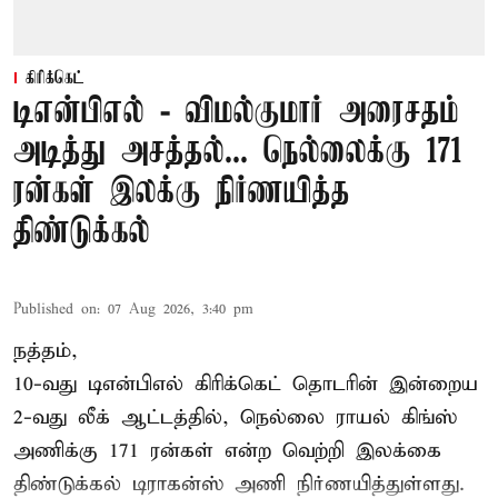
கிரிக்கெட்
டிஎன்பிஎல் - விமல்குமார் அரைசதம்
அடித்து அசத்தல்... நெல்லைக்கு 171
ரன்கள் இலக்கு நிர்ணயித்த
திண்டுக்கல்
Published on
:
07 Aug 2026, 3:40 pm
நத்தம்,
10-வது
டிஎன்பிஎல்
கிரிக்கெட் தொடரின் இன்றைய
2-வது லீக் ஆட்டத்தில், நெல்லை ராயல் கிங்ஸ்
அணிக்கு 171 ரன்கள் என்ற வெற்றி இலக்கை
திண்டுக்கல் டிராகன்ஸ் அணி நிர்ணயித்துள்ளது.