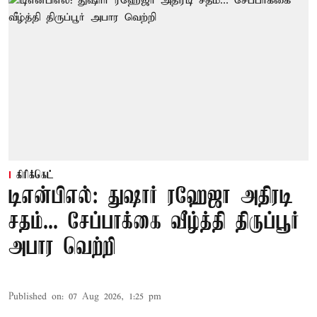
கிரிக்கெட்
டிஎன்பிஎல்: துஷார் ரஹேஜா அதிரடி
சதம்... சேப்பாக்கை வீழ்த்தி திருப்பூர்
அபார வெற்றி
Published on
:
07 Aug 2026, 1:25 pm