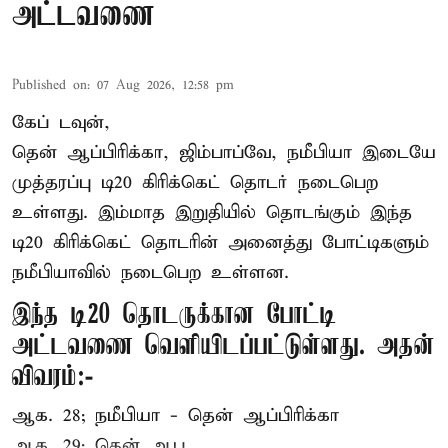
அட்டவணை
Published on
:
07 Aug 2026, 12:58 pm
கேப் டவுன்,
தென் ஆப்பிரிக்கா, ஜிம்பாப்வே, நமீபியா இடையே
முத்தரப்பு
டி20 கிரிக்கெட்
தொடர் நடைபெற
உள்ளது. இம்மாத இறுதியில் தொடங்கும் இந்த
டி20 கிரிக்கெட் தொடரின் அனைத்து போட்டிகளும்
நமீபியாவில் நடைபெற உள்ளன.
இந்த டி20 தொடருக்கான போட்டி
அட்டவணை வெளியிடப்பட்டுள்ளது. அதன்
விவரம்:-
ஆக. 28; நமீபியா - தென் ஆப்பிரிக்கா
ஆக. 29; தென் ஆப ...