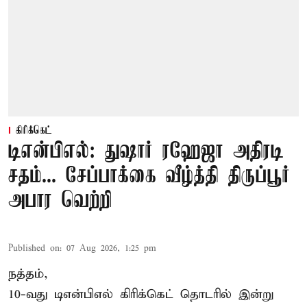
கிரிக்கெட்
டிஎன்பிஎல்: துஷார் ரஹேஜா அதிரடி
சதம்... சேப்பாக்கை வீழ்த்தி திருப்பூர்
அபார வெற்றி
Published on
:
07 Aug 2026, 1:25 pm
நத்தம்,
10-வது
டிஎன்பிஎல்
கிரிக்கெட் தொடரில் இன்று