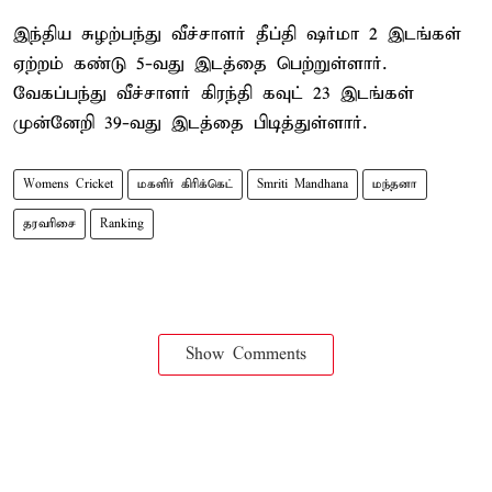
இந்திய சுழற்பந்து வீச்சாளர் தீப்தி ஷர்மா 2 இடங்கள்
ஏற்றம் கண்டு 5-வது இடத்தை பெற்றுள்ளார்.
வேகப்பந்து வீச்சாளர் கிரந்தி கவுட் 23 இடங்கள்
முன்னேறி 39-வது இடத்தை பிடித்துள்ளார்.
Womens Cricket
மகளிர் கிரிக்கெட்
Smriti Mandhana
மந்தனா
தரவரிசை
Ranking
Show Comments