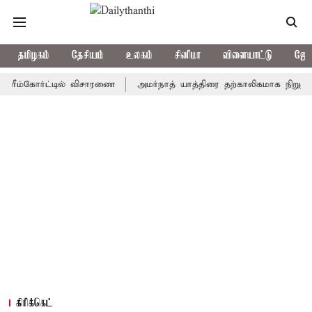
தமிழகம்
தேசியம்
உலகம்
சினிமா
விளையாட்டு
ஜோத
்கோர்ட்டில் விசாரணை
அமர்நாத் யாத்திரை தற்காலிகமாக நிறுத்தம்
கிரிக்கெட்