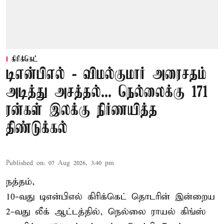
கிரிக்கெட்
டிஎன்பிஎல் - விமல்குமார் அரைசதம்
அடித்து அசத்தல்... நெல்லைக்கு 171
ரன்கள் இலக்கு நிர்ணயித்த
திண்டுக்கல்
Published on
:
07 Aug 2026, 3:40 pm
நத்தம்,
10-வது
டிஎன்பிஎல்
கிரிக்கெட் தொடரின் இன்றைய
2-வது லீக் ஆட்டத்தில், நெல்லை ராயல் கிங்ஸ்