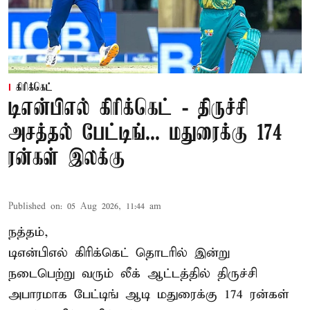
கிரிக்கெட்
டிஎன்பிஎல் கிரிக்கெட் - திருச்சி
அசத்தல் பேட்டிங்... மதுரைக்கு 174
ரன்கள் இலக்கு
Published on
:
05 Aug 2026, 11:44 am
நத்தம்,
டிஎன்பிஎல்
கிரிக்கெட் தொடரில் இன்று
நடைபெற்று வரும் லீக் ஆட்டத்தில் திருச்சி
அபாரமாக பேட்டிங் ஆடி மதுரைக்கு 174 ரன்கள்