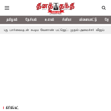
தமிழகம்
தேசியம்
உலகம்
சினிமா
விளையாட்டு
ஜோத
டன் கூடிய வேளாண் பட்ஜெட்: முதல்-அமைச்சர் விஜய்
தமிழக அரசிய
கிரிக்கெட்