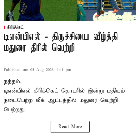
கிரிக்கெட்
டிஎன்பிஎல் - திருச்சியை வீழ்த்தி
மதுரை திரில் வெற்றி
Published on
:
05 Aug 2026, 1:41 pm
நத்தம்,
டிஎன்பிஎல்
கிரிக்கெட் தொடரில் இன்று மதியம்
நடைபெற்ற லீக் ஆட்டத்தில் மதுரை வெற்றி
பெற்றது.
Read More