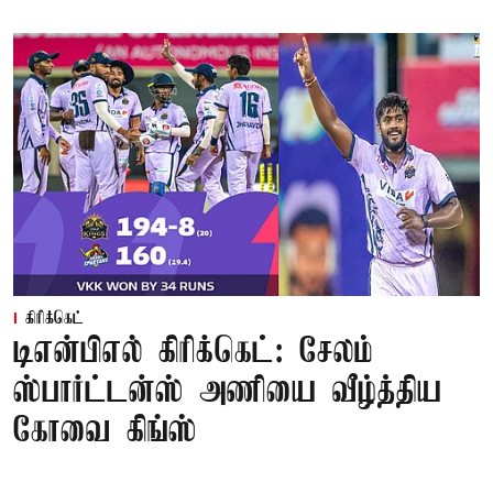
கிரிக்கெட்
டிஎன்பிஎல் கிரிக்கெட்: சேலம்
ஸ்பார்ட்டன்ஸ் அணியை வீழ்த்திய
கோவை கிங்ஸ்