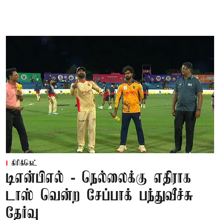
கிரிக்கெட்
டிஎன்பிஎல் - நெல்லைக்கு எதிராக
டாஸ் வென்ற சேப்பாக் பந்துவீச்சு
தேர்வு