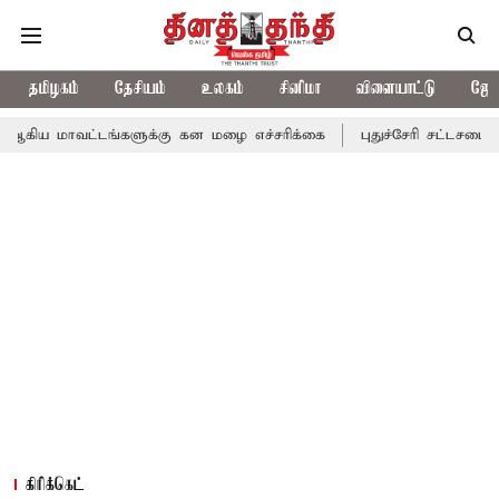
தமிழகம்
தேசியம்
உலகம்
சினிமா
விளையாட்டு
ஜோத
ங்களுக்கு கன மழை எச்சரிக்கை
புதுச்சேரி சட்டசபையில் வரும் 24ம்
கிரிக்கெட்