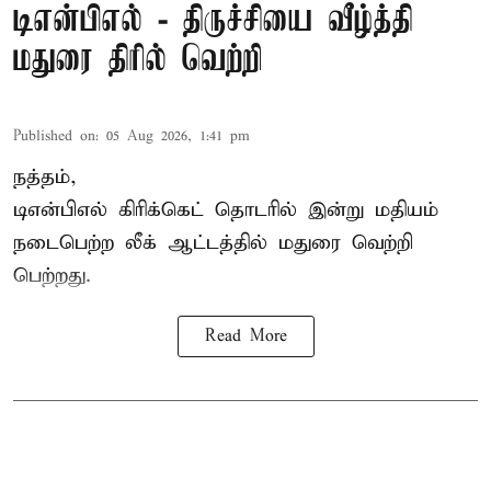
டிஎன்பிஎல் - திருச்சியை வீழ்த்தி
மதுரை திரில் வெற்றி
Published on
:
05 Aug 2026, 1:41 pm
நத்தம்,
டிஎன்பிஎல்
கிரிக்கெட் தொடரில் இன்று மதியம்
நடைபெற்ற லீக் ஆட்டத்தில் மதுரை வெற்றி
பெற்றது.
Read More