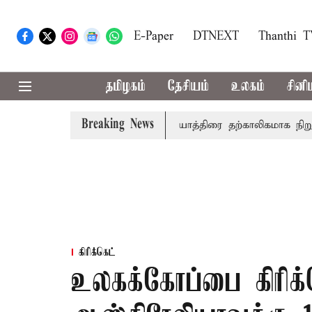
E-Paper
DTNEXT
Thanthi 
தமிழகம்
தேசியம்
உலகம்
சினி
Breaking News
ுப்ரீம் கோர்ட்டு
அமர்நாத் யாத்திரை தற்காலிகமாக நிறுத்தம்
கிரிக்கெட்
உலகக்கோப்பை கிரிக்