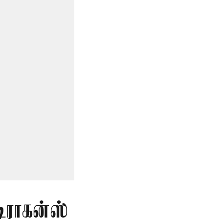
டிராகன்ஸ்