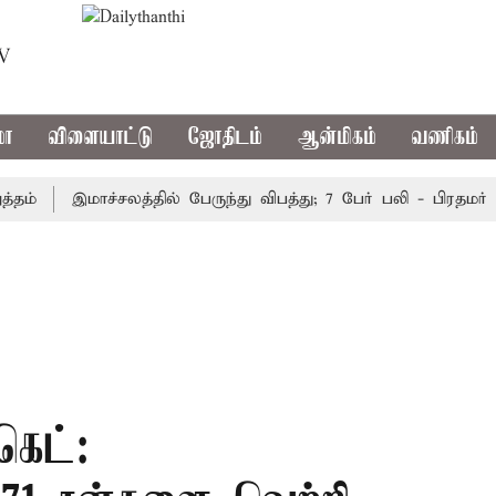
TV
மா
விளையாட்டு
ஜோதிடம்
ஆன்மிகம்
வணிகம்
இமாச்சலத்தில் பேருந்து விபத்து; 7 பேர் பலி - பிரதமர் மோட
கெட்: