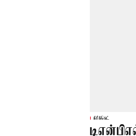
கிரிக்கெட்
டிஎன்பிஎல