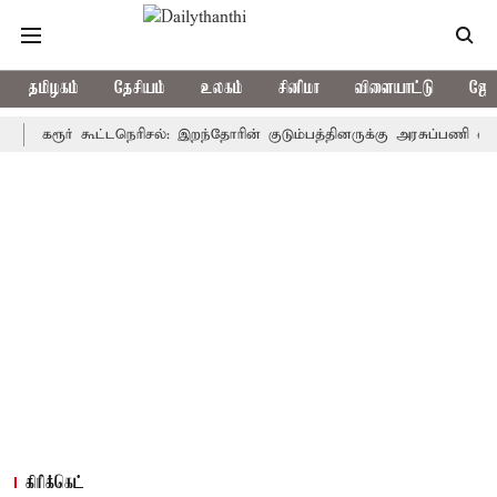
தமிழகம்
தேசியம்
உலகம்
சினிமா
விளையாட்டு
ஜோத
ரூர் கூட்டநெரிசல்: இறந்தோரின் குடும்பத்தினருக்கு அரசுப்பணி வழக்கு; வர
கிரிக்கெட்