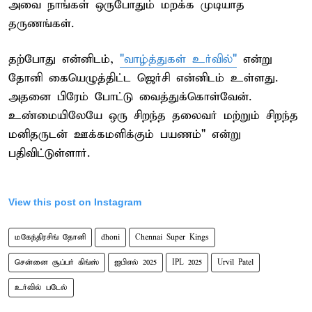
அவை நாங்கள் ஒருபோதும் மறக்க முடியாத
தருணங்கள்.
தற்போது என்னிடம்,
"வாழ்த்துகள் உர்வில்"
என்று
தோனி கையெழுத்திட்ட ஜெர்சி என்னிடம் உள்ளது.
அதனை பிரேம் போட்டு வைத்துக்கொள்வேன்.
உண்மையிலேயே ஒரு சிறந்த தலைவர் மற்றும் சிறந்த
மனிதருடன் ஊக்கமளிக்கும் பயணம்" என்று
பதிவிட்டுள்ளார்.
View this post on Instagram
மகேந்திரசிங் தோனி
dhoni
Chennai Super Kings
சென்னை சூப்பர் கிங்ஸ்
ஐபிஎல் 2025
IPL 2025
Urvil Patel
உர்வில் படேல்