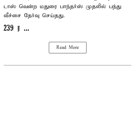
டாஸ் வென்ற மதுரை பாந்தர்ஸ் முதலில் பந்து
வீச்சை தேர்வு செய்தது.
239 ர ...
Read More