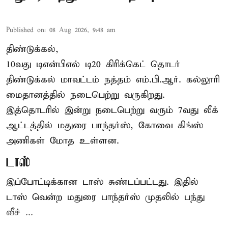
Published on
:
08 Aug 2026, 9:48 am
திண்டுக்கல்,
10வது டிஎன்பிஎல் டி20
கிரிக்கெட்
தொடர்
திண்டுக்கல் மாவட்டம் நத்தம் எம்.பி.ஆர். கல்லூரி
மைதானத்தில் நடைபெற்று வருகிறது.
இத்தொடரில் இன்று நடைபெற்று வரும் 7வது லீக்
ஆட்டத்தில் மதுரை பாந்தர்ஸ், கோவை கிங்ஸ்
அணிகள் மோத உள்ளன.
டாஸ்
இப்போட்டிக்கான டாஸ் சுண்டப்பட்டது. இதில்
டாஸ் வென்ற மதுரை பாந்தர்ஸ் முதலில் பந்து
வீச் ...