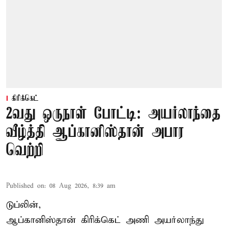
கிரிக்கெட்
2வது ஒருநாள் போட்டி: அயர்லாந்தை
வீழ்த்தி ஆப்கானிஸ்தான் அபார
வெற்றி
Published on
:
08 Aug 2026, 8:39 am
டுப்லின்,
ஆப்கானிஸ்தான்
கிரிக்கெட்
அணி அயர்லாந்து