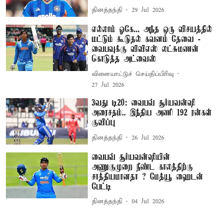
தினத்தந்தி
29 Jul 2026
எல்லாம் ஓகே... அந்த ஒரு விசயத்தில்
மட்டும் கூடுதல் கவனம் தேவை -
வைபவுக்கு விவிஎஸ் லட்சுமணன்
கொடுத்த அட்வைஸ்
விளையாட்டுச் செய்திப்பிரிவு
27 Jul 2026
3வது டி20: வைபவ் சூர்யவன்ஷி
அரைசதம்.. இந்திய அணி 192 ரன்கள்
குவிப்பு
தினத்தந்தி
26 Jul 2026
வைபவ் சூர்யவன்ஷியின்
அணுகுமுறை நீண்ட காலத்திற்கு
சாத்தியமானதா ? மேத்யூ ஹைடன்
பேட்டி
தினத்தந்தி
04 Jul 2026