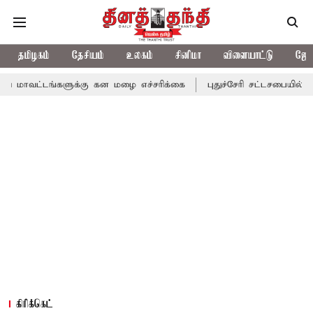
தமிழகம்
தேசியம்
உலகம்
சினிமா
விளையாட்டு
ஜோத
களுக்கு கன மழை எச்சரிக்கை
புதுச்சேரி சட்டசபையில் வரும் 24ம் த
கிரிக்கெட்