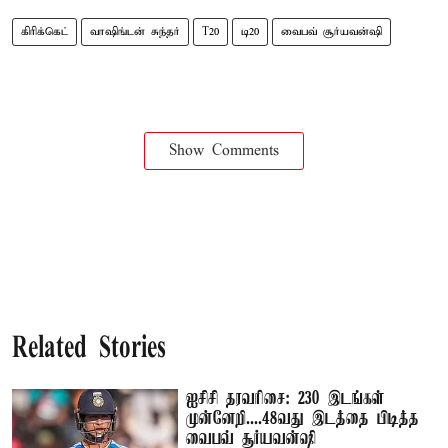
கிரிக்கெட்
வாஷிங்டன் சுந்தர்
T20
டி20
வைபவ் சூர்யவன்ஷி
Show Comments
Related Stories
ஐசிசி தரவரிசை: 230 இடங்கள்
முன்னேறி....48வது இடத்தை பிடித்த
வைபவ் சூர்யவன்ஷி