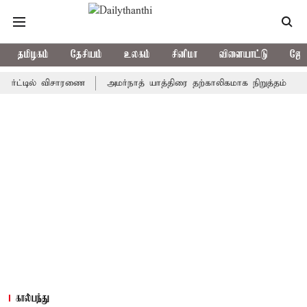
தமிழகம்
தேசியம்
உலகம்
சினிமா
விளையாட்டு
ஜோத
்டில் விசாரணை
அமர்நாத் யாத்திரை தற்காலிகமாக நிறுத்தம்
இமாச்ச
கால்பந்து