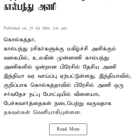
கால்பந்து அணி
Published on
:
25 Jul 2026, 2:41 pm
கொல்கத்தா,
கால்பந்து ரசிகர்களுக்கு மகிழ்ச்சி அளிக்கும்
வகையில், உலகின் முன்னணி கால்பந்து
அணிகளில் ஒன்றான பிரேசில் தேசிய அணி
இந்தியா வர வாய்ப்பு ஏற்பட்டுள்ளது. இந்தியாவில்,
குறிப்பாக கொல்கத்தாவில் பிரேசில் அணி ஒரு
சர்வதேச நட்பு போட்டியில் விளையாட
பேச்சுவார்த்தைகள் நடைபெற்று வருவதாக
தகவல்கள் வெளியாகியுள்ளன.
Read More