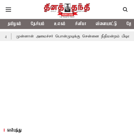
தமிழகம்
தேசியம்
உலகம்
சினிமா
விளையாட்டு
ஜோத
னாள் அமைச்சர் பொன்முடிக்கு சென்னை நீதிமன்றம் பிடிவாராண்ட்
தொ
கால்பந்து