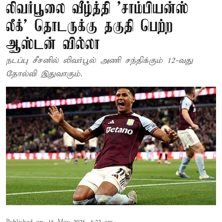
லிவர்பூலை வீழ்த்தி 'சாம்பியன்ஸ்
லீக்' தொடருக்கு தகுதி பெற்ற
ஆஸ்டன் வில்லா
நடப்பு சீசனில் லிவர்பூல் அணி சந்திக்கும் 12-வது
தோல்வி இதுவாகும்.