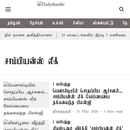
தமிழகம்
தேசியம்
உலகம்
சினிமா
விளையாட்டு
ஜோத
த்தில் நாளை தனித்தீர்மானம்
23 மாவட்டங்களில் இரவு 7 மணிவரை மழ
சாம்பியன்ஸ் லீக்
கால்பந்து
பெனால்டியில் சொதப்பிய ஆர்சனல்...
சாம்பியன்ஸ் லீக் கோப்பையை
தக்கவைத்த பிஎஸ்ஜி
தினத்தந்தி
31 May 2026
1
min read
கால்பந்து
லிவர்பூலை வீழ்த்தி 'சாம்பியன்ஸ் லீக்'