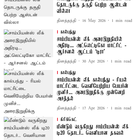
தொடருக்கு தகுதி பெற்ற ஆஸ்டன்
வில்லா
தினத்தந்தி
16 May 2026
1
min read
கால்பந்து
சாம்பியன்ஸ் லீக் அரைஇறுதியில்
அதிரடி... அட்லெட்டிகோ மாட்ரிட் -
ஆர்சனல் ஆட்டம் ‘டிரா’
தினத்தந்தி
30 Apr 2026
1
min read
கால்பந்து
சாம்பியன்ஸ் லீக் கால்பந்து - ரியல்
மாட்ரிட்டை வெளியேற்றிய பேயர்ன்
முனிச்... அரைஇறுதிக்கு முன்னேறி
அசத்தல்
தினத்தந்தி
17 Apr 2026
1
min read
கிரிக்கெட்
மீண்டும் வருகிறது சாம்பியன்ஸ் லீக்
டி20 தொடர்.. வெளியான தகவல்