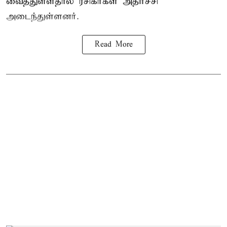
வைத்துள்ளதால் ரசிகர்கள் அதிர்ச்சி
அடைந்துள்ளனர்.
Read More