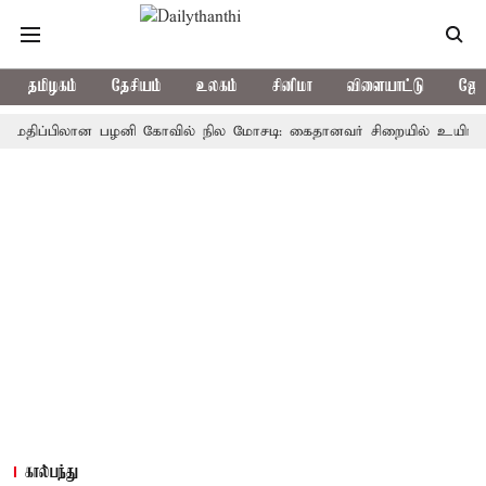
தமிழகம்
தேசியம்
உலகம்
சினிமா
விளையாட்டு
ஜோத
ப்பிலான பழனி கோவில் நில மோசடி: கைதானவர் சிறையில் உயிரிழப்பு
கால்பந்து