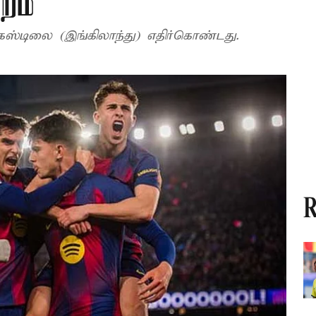
்றம்
ஸ்டிலை (இங்கிலாந்து) எதிர்கொண்டது.
R