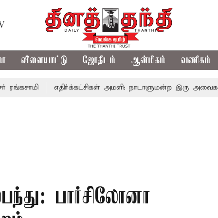
TV
மா
விளையாட்டு
ஜோதிடம்
ஆன்மிகம்
வணிகம்
ி
எதிர்க்கட்சிகள் அமளி: நாடாளுமன்ற இரு அவைகளும் திங்க
்பந்து: பார்சிலோனா