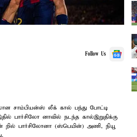
Follow Us
 சாம்பியன்ஸ் லீக் கால் பந்து போட்டி
இதில் பார்சிலோ னாவில் நடந்த கால்இறுதிக்கு
ஒன் றில் பார்சிலோனா (ஸ்பெயின்) அணி, நியூ
ு.