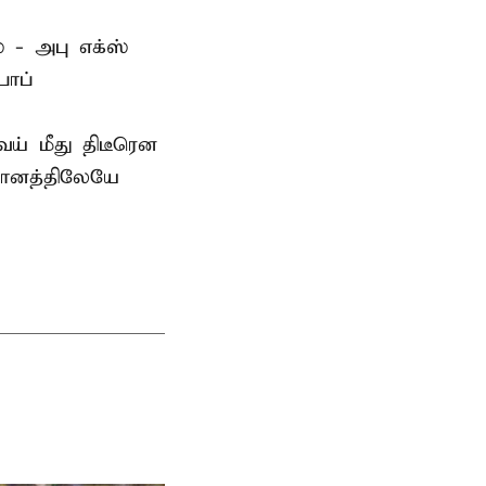
 - அபு எக்ஸ்
பாப்
் மீது திடீரென
தானத்திலேயே