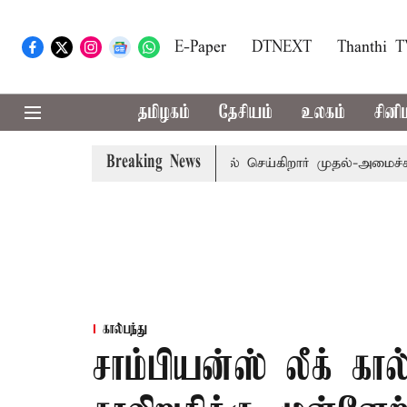
E-Paper
DTNEXT
Thanthi 
தமிழகம்
தேசியம்
உலகம்
சினி
Breaking News
 24ம் தேதி பட்ஜெட் தாக்கல் செய்கிறார் முதல்-அமைச்சர் ரங்கசாம
கால்பந்து
சாம்பியன்ஸ் லீக் கால