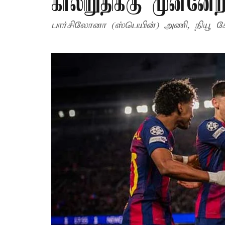
காலிறுதிக்கு முன்னேற
பார்சிலோனா (ஸ்பெயின்) அணி, நியூ கே